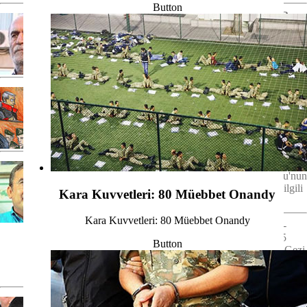
Button
VALİ HARPUT YENİDEN YARGYLANYYOR
-
29.11.2022 - Bursa'da, Fetullahçy Terör Örgütü/Paralel
Devlet Yapylanmasy'na üye olduklary gerekçesiyle
yargylandyklary dava kararlarynyn bozulmasynyn
ardyndan yen..
NAZİLLİ ESNAF YAPYLANMASY DAVASY
-
29.11.2022 - Aydyn'da, Fetullahçy Terör Örgütü/Paralel
Devlet Yapylanmasy'nyn (FETÖ/PDY) Nazilli
ilçesindeki esnaf yapylanmasyna ili?kin soru?turma
kapsamynda 62 s..
SUİKAST ÖZEL HARP'TEKİ FETÖ'DEN
-
9.06.2022 - Ankara'da, Doç. Dr. Necip Hablemito?lu'nun
18 Aralyk 2002'de silahly saldyryda öldürülmesiyle ilgili
Kara Kuvvetleri: 80 Müebbet Onandy
yürütülen soru?turma kapsamynda 9 ki?..
Kara Kuvvetleri: 80 Müebbet Onandy
GEZİCİLERE MÜEBBET ?OKU
-
3.06.2022 - Ystanbul'da, '2016 yyly 15
Button
Temmuz darbe giri?imi' ve '2013 yyly Gezi
Parky olaylary'na ili?kin iddialar
kapsamynda Anadolu Kültür ..
BALYOZ 6'LYSYNA HAPİS TALEBİ
- 8.06.2022 -