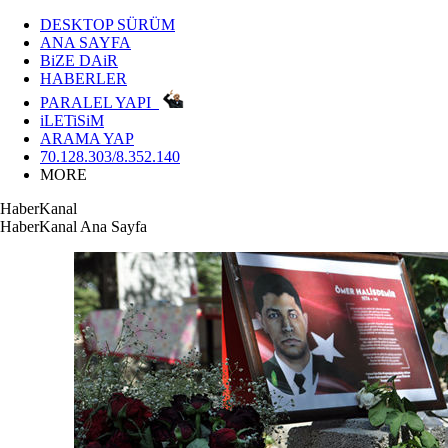
DESKTOP SÜRÜM
ANA SAYFA
BiZE DAiR
HABERLER
PARALEL YAPI
iLETiSiM
ARAMA YAP
70.128.303/8.352.140
MORE
HaberKanal
HaberKanal Ana Sayfa