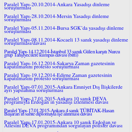
Paralel Yapı-20.10.2014-Ankara Yasadışı dinleme
soruşturması
Paralel Yapı-28.10.2014-Mersin Yasadışı dinleme
soruşturması
Paralel Yapı-05.11.2014-Bursa SGK’da yasadışı dinleme
soruşturması
Paralel Yapı-08.11.2014-Kocaeli 13 sanık yasadışı dinleme
soruşturması/davası
Paralel Yapı-14.12.2014-İstanbul 33 sanık Gülen karşıtı Nurcu
grup Tahşiyecilere kumpas davası (bitti)
Paralel Yapı-16.12.2014-Sakarya Zaman gazetesinin
kapatılmasını protesto soruşturması
Paralel Yapı-19.12.2014-Edirne Zaman gazetesinin
kapatılmasını protesto soruşturması
Paralel Yapı-07.01.2015-Ankara Emniyet Dış İlişkilerde
ayrı yapılanma soruşturması
Paralel Yapı-17.01.2015-Ankara 10 sanık DEVA
programıyla Erdoğan’ın yasadışı izlenmesi davası
Paralel Yapı-17.01.2015-Ankara 4 sanık TÜBİTAK-Hasan
Başaran’ın sahte diplomayla işe alınması davası
Paralel Yapı-17.01.2015-Ankara 10 sanık Erdoğan ve
Ailesini DEVA programından sorgulayan polisler davası