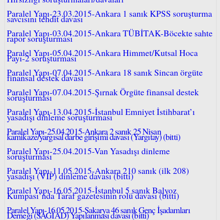
Paralel Yapı-23.03.2015-Ankara 1 sanık KPSS soruşturma
savcısını tehdit davası
Paralel Yapı-03.04.2015-Ankara TÜBİTAK-Böcekte sahte
rapor soruşturması
Paralel Yapı-05.04.2015-Ankara Himmet/Kutsal Hoca
Payı-2 soruşturması
Paralel Yapı-07.04.2015-Ankara 18 sanık Sincan örgüte
finansal destek davası
Paralel Yapı-07.04.2015-Şırnak Örgüte finansal destek
soruşturması
Paralel Yapı-13.04.2015-İstanbul Emniyet İstihbarat’ı
yasadışı dinleme soruşturması
Paralel Yapı-25.04.2015-Ankara 2 sanık 25 Nisan
kamikaze/yargısal darbe girişimi davası (Yargıtay) (bitti)
Paralel Yapı-25.04.2015-Van Yasadışı dinleme
soruşturması
Paralel Yapı-11.05.2015-Ankara 210 sanık (ilk 208)
yasadışı (VIP) dinleme davası (bitti)
Paralel Yapı-16.05.2015-İstanbul 5 sanık Balyoz
Kumpası’nda Taraf gazetesinin rolü davası (bitti)
Paralel Yapı-16.05.2015-Sakarya 46 sanık Genç İşadamları
Derneği (SAGİAD) Yapılanması davası (bitti)