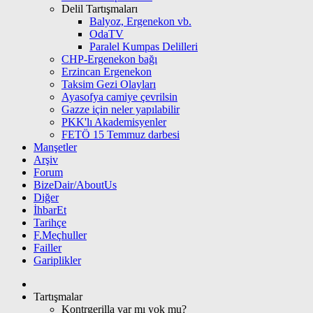
Delil Tartışmaları
Balyoz, Ergenekon vb.
OdaTV
Paralel Kumpas Delilleri
CHP-Ergenekon bağı
Erzincan Ergenekon
Taksim Gezi Olayları
Ayasofya camiye çevrilsin
Gazze için neler yapılabilir
PKK'lı Akademisyenler
FETÖ 15 Temmuz darbesi
Manşetler
Arşiv
Forum
BizeDair/AboutUs
Diğer
İhbarEt
Tarihçe
F.Meçhuller
Failler
Gariplikler
Tartışmalar
Kontrgerilla var mı yok mu?