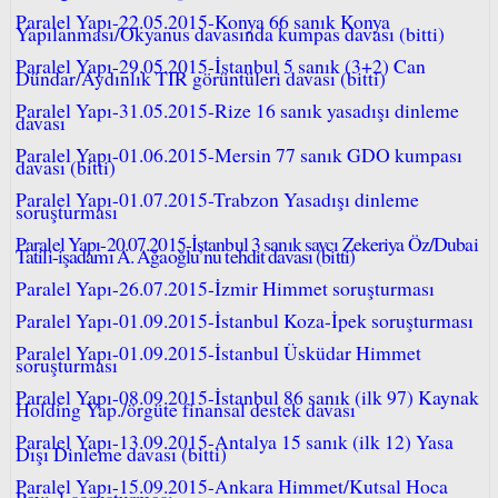
Paralel Yapı-22.05.2015-Konya 66 sanık Konya
Yapılanması/Okyanus davasında kumpas davası (bitti)
Paralel Yapı-29.05.2015-İstanbul 5 sanık (3+2) Can
Dündar/Aydınlık TIR görüntüleri davası (bitti)
Paralel Yapı-31.05.2015-Rize 16 sanık yasadışı dinleme
davası
Paralel Yapı-01.06.2015-Mersin 77 sanık GDO kumpası
davası (bitti)
Paralel Yapı-01.07.2015-Trabzon Yasadışı dinleme
soruşturması
Paralel Yapı-20.07.2015-İstanbul 3 sanık savcı Zekeriya Öz/Dubai
Tatili-işadamı A. Ağaoğlu’nu tehdit davası (bitti)
Paralel Yapı-26.07.2015-İzmir Himmet soruşturması
Paralel Yapı-01.09.2015-İstanbul Koza-İpek soruşturması
Paralel Yapı-01.09.2015-İstanbul Üsküdar Himmet
soruşturması
Paralel Yapı-08.09.2015-İstanbul 86 sanık (ilk 97) Kaynak
Holding Yap./örgüte finansal destek davası
Paralel Yapı-13.09.2015-Antalya 15 sanık (ilk 12) Yasa
Dışı Dinleme davası (bitti)
Paralel Yapı-15.09.2015-Ankara Himmet/Kutsal Hoca
Payı-1 soruşturması