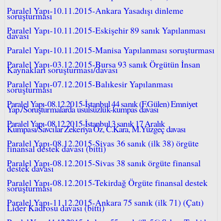
Paralel Yapı-10.11.2015-Ankara Yasadışı dinleme
soruşturması
Paralel Yapı-10.11.2015-Eskişehir 89 sanık Yapılanması
davası
Paralel Yapı-10.11.2015-Manisa Yapılanması soruşturması
Paralel Yapı-03.12.2015-Bursa 93 sanık Örgütün İnsan
Kaynakları soruşturması/davası
Paralel Yapı-07.12.2015-Balıkesir Yapılanması
soruşturması
Paralel Yapı-08.12.2015-İstanbul 44 sanık (F.Gülen) Emniyet
Yap./Soruşturmalarda usulsüzlük-kumpas davası
Paralel Yapı-08.12.2015-İstanbul 3 sanık 17 Aralık
Kumpası/Savcılar Zekeriya Öz, C.Kara, M.Yüzgeç davası
Paralel Yapı-08.12.2015-Sivas 36 sanık (ilk 38) örgüte
finansal destek davası (bitti)
Paralel Yapı-08.12.2015-Sivas 38 sanık örgüte finansal
destek davası
Paralel Yapı-08.12.2015-Tekirdağ Örgüte finansal destek
soruşturması
Paralel Yapı-11.12.2015-Ankara 75 sanık (ilk 71) (Çatı)
Lider Kadrosu davası (bitti)