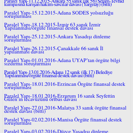
Paralel Yapı-11.12.2015-Ankara 55 sanık (ilk 56) Selam-Tevhid
kumpasına karışan hakim-savcılar davası (Yargıtay) (bitti)
Paralel Yapı-15.12.2015-Adana SODES yolsuzluğu
soruşturması
Paralel Yapı-18.12.2015-İzmir 63 sanık İzmir
Yapılanması/örgüte finansal destek davası
Paralel Yapı-25.12.2015-Ankara Yasadışı dinleme
soruşturması
Paralel Yapı-26.12.2015-Çanakkale 66 sanık İl
yapılanması davası
Paralel Yapı-01.01.2016-Adana UYAP’tan örgüte bilgi
sızdırma soruşturması
Paralel Yapı-13.01.2016-Adana 12 sanık (ilk 17) Belediye
Yapılanması/örgüte finansal destek davası (bitti)
Paralel Yapı-18.01.2016-Erzincan Örgüte finansal destek
soruşturması
Paralel Yapı-18.01.2016-Erzurum 16 sanık Seyfettin
Gülen’in tecavüzünü örtbas davası
Paralel Yapı-27.01.2016-Malatya 33 sanık örgüte finansal
destek davası (bitti)
Paralel Yapı-02.02.2016-Manisa Örgüte finansal destek
soruşturması
Paralel Yapı-03.02.2016-Düzce Yasadışı dinleme