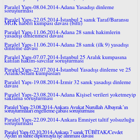
Paralel Yapı-08.04.2014-Adana Yasadışı dinleme
soruşturması
Paralel Yapı-22.05.2014-İstanbul 2 sanık Taraf/Baransu
MGK haberi kumpası davası (bitti)
Paralel Yapı-11.06.2014-Adana 28 sanık hakimlerin
yasadışı dinlenmesi davası
Paralel Yapı-11.06.2014-Adana 28 sanık (ilk 9) yasadışı
dinleme davası
Paralel Yapı-07.07.2014-İstanbul 25 Aralık kumpasına
katılan hakim-savcılar soruşturması
Paralel Yapı-22.07.2014-İstanbul Yasadışı dinleme ve 25
Aralık/Selam kumpasları
Paralel Yapı-19.08.2014-İzmir 32 sanık yasadışı dinleme
davası
Paralel Yapı-23.08.2014-Adana Kişisel verileri yoketmeyip
saklama soruşturması
Paralel Yapı-23.08.2014-Ankara Avukat Nurullah Albayrak’ın
soruşturmaları engelleme çabası soruşturması
Paralel Yapı-22.09.2014-Ankara Emniyet taltif yolsuzluğu
soruşturması
Paralel Yapı-02.10.2014-Ankara 7 sanık TÜBİTAK/Cevdet
Aydın’ın sahte diplomayla işe alınması davası