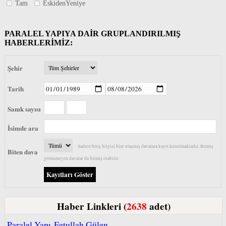
Tam
EskidenYeniye
PARALEL YAPIYA DAİR GRUPLANDIRILMIŞ
HABERLERİMİZ:
Şehir
Tarih
Sanık sayısı
İsimde ara
Sadece bitiş bilgisi bize ulaşmış davalara kayıt konulmaktadır. Bitmiş
Biten dava
görünmeyen davalar da bitmiş olabilir.
Haber Linkleri (
2638
adet)
Paralel Yapı-Fetullah Gülen