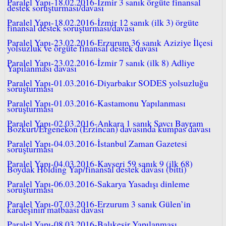
Paralel Yapı-18.02.2016-İzmir 3 sanık örgüte finansal
destek soruşturması/davası
Paralel Yapı-18.02.2016-İzmir 12 sanık (ilk 3) örgüte
finansal destek soruşturması/davası
Paralel Yapı-23.02.2016-Erzurum 36 sanık Aziziye İlçesi
yolsuzluk ve örgüte finansal destek davası
Paralel Yapı-23.02.2016-İzmir 7 sanık (ilk 8) Adliye
Yapılanması davası
Paralel Yapı-01.03.2016-Diyarbakır SODES yolsuzluğu
soruşturması
Paralel Yapı-01.03.2016-Kastamonu Yapılanması
soruşturması
Paralel Yapı-02.03.2016-Ankara 1 sanık Savcı Bayram
Bozkurt/Ergenekon (Erzincan) davasında kumpas davası
Paralel Yapı-04.03.2016-İstanbul Zaman Gazetesi
soruşturması
Paralel Yapı-04.03.2016-Kayseri 59 sanık 9 (ilk 68)
Boydak Holding Yap/finansal destek davası (bitti)
Paralel Yapı-06.03.2016-Sakarya Yasadışı dinleme
soruşturması
Paralel Yapı-07.03.2016-Erzurum 3 sanık Gülen’in
kardeşinin matbaası davası
Paralel Yapı-08.03.2016-Balıkesir Yapılanması