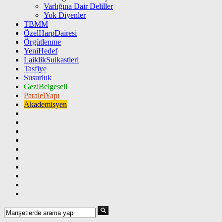
Varlığına Dair Deliller
Yok Diyenler
TBMM
ÖzelHarpDairesi
Örgütlenme
YeniHedef
LaiklikSuikastleri
Tasfiye
Susurluk
GeziBelgeseli
ParalelYapı
Akademisyen