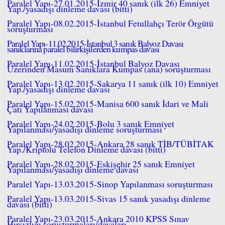
Paralel Yapı-27.01.2015-İzmir 40 sanık (ilk 26) Emniyet
Yap./yasadışı dinleme davası (bitti)
Paralel Yapı-08.02.2015-İstanbul Fetullahçı Terör Örgütü
soruşturması
Paralel Yapı-11.02.2015-İstanbul 3 sanık Balyoz Davası
sanıklarına paralel bilirkişilerden kumpas davası
Paralel Yapı-11.02.2015-İstanbul Balyoz Davası
Üzerinden Masum Sanıklara Kumpas (ana) soruşturması
Paralel Yapı-13.02.2015-Sakarya 11 sanık (ilk 10) Emniyet
Yap./yasadışı dinleme davası
Paralel Yapı-15.02.2015-Manisa 600 sanık İdari ve Mali
Çatı Yapılanması davası
Paralel Yapı-24.02.2015-Bolu 3 sanık Emniyet
Yapılanması/yasadışı dinleme soruşturması
Paralel Yapı-28.02.2015-Ankara 28 sanık TİB/TÜBİTAK
Yap./Kriptolu Telefon Dinleme davası (bitti)
Paralel Yapı-28.02.2015-Eskişehir 25 sanık Emniyet
Yapılanması/yasadışı dinleme davası
Paralel Yapı-13.03.2015-Sinop Yapılanması soruşturması
Paralel Yapı-13.03.2015-Sivas 15 sanık yasadışı dinleme
davası (bitti)
Paralel Yapı-23.03.2015-Ankara 2010 KPSS Sınav
Hırsızlığı soruşturmaları/davaları