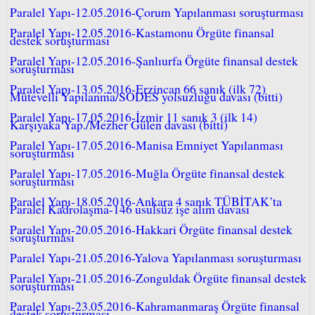
Paralel Yapı-12.05.2016-Çorum Yapılanması soruşturması
Paralel Yapı-12.05.2016-Kastamonu Örgüte finansal
destek soruşturması
Paralel Yapı-12.05.2016-Şanlıurfa Örgüte finansal destek
soruşturması
Paralel Yapı-13.05.2016-Erzincan 66 sanık (ilk 72)
Mütevelli Yapılanma/SODES yolsuzluğu davası (bitti)
Paralel Yapı-17.05.2016-İzmir 11 sanık 3 (ilk 14)
Karşıyaka Yap./Mezher Gülen davası (bitti)
Paralel Yapı-17.05.2016-Manisa Emniyet Yapılanması
soruşturması
Paralel Yapı-17.05.2016-Muğla Örgüte finansal destek
soruşturması
Paralel Yapı-18.05.2016-Ankara 4 sanık TÜBİTAK’ta
Paralel Kadrolaşma-146 usulsüz işe alım davası
Paralel Yapı-20.05.2016-Hakkari Örgüte finansal destek
soruşturması
Paralel Yapı-21.05.2016-Yalova Yapılanması soruşturması
Paralel Yapı-21.05.2016-Zonguldak Örgüte finansal destek
soruşturması
Paralel Yapı-23.05.2016-Kahramanmaraş Örgüte finansal
destek soruşturması