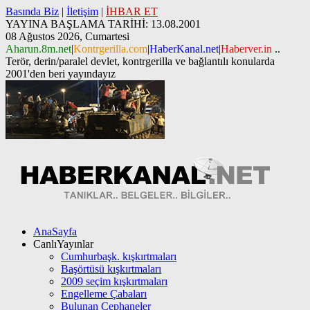
Basında Biz
|
İletişim
|
İHBAR ET
YAYINA BAŞLAMA TARİHİ: 13.08.2001
08 Ağustos 2026, Cumartesi
Aharun.8m.net
|
Kontrgerilla.com
|
HaberKanal.net
|
Haberver.in
..
Terör, derin/paralel devlet, kontrgerilla ve bağlantılı konularda
2001'den beri yayındayız
AnaSayfa
CanlıYayınlar
Cumhurbaşk. kışkırtmaları
Başörtüsü kışkırtmaları
2009 seçim kışkırtmaları
Engelleme Çabaları
Bulunan Cephaneler