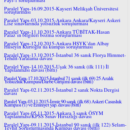
Paralel Yapı-16.09.2015-Kayseri Melikşah Üniversitesi
soruşturması
Paralel Yapı-03.10.2015-Ankara Ankara/Kayseri Askeri
Lise sınavlarında yolsuzluk soruşturması
Paralel Yapı-11.10.2015-Ankara TÜBİTAK-Hasan
Palaz’ın bilgileri bozma soruşturması
Paralel Yapı-12.10.2015-Ankara HSYK’dan Albay
Hüseyin Kurtoğlu’na kumpas soruşturması
Paralel Yapı-13.10.2015-İstanbul 36 sanık Florya Himmet-
Tehdit-Yaralama davası
Paralel Yapı-14.10.2015-Uşak 36 sanık (ilk 111) İl
Yapılanması davası (bitti)
Paralel Yapı-17.10.2015-İstanbul 71 sanık (ilk 69) 25 Aralık
Yolsuzluk Kumpası/Darbe Girişimi davası (bitti)
Paralel Yapı-02.11.2015-İstanbul 2 sanık Nokta Dergisi
davası
Paralel Yapı-03.11.2015-İzmir 90 sanık (ilk 68) Askeri Casusluk
Kumpası (1) ve Emniyet yap. davası (bitti)
Paralel Yapı-05.11.2015-Ankara 3 sanık ÖSYM
Yapılanması/KPSS Sınav Hırsızlığı davası
Paralel Yapı-09.11.2015-İstanbul 90 sanık (ilk 122) Selam-
Tevhit Soruşturmasında Kumpas davası (bitti)