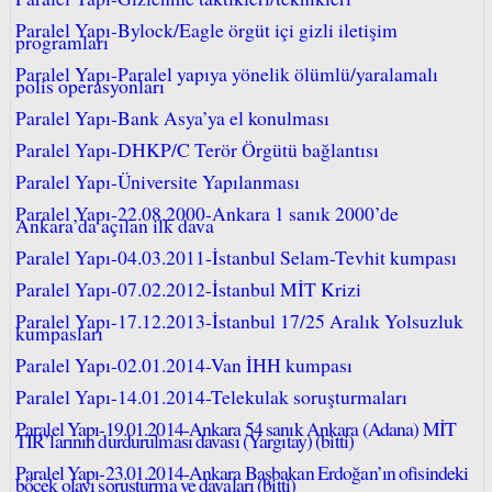
Paralel Yapı-Bylock/Eagle örgüt içi gizli iletişim
programları
Paralel Yapı-Paralel yapıya yönelik ölümlü/yaralamalı
polis operasyonları
Paralel Yapı-Bank Asya’ya el konulması
Paralel Yapı-DHKP/C Terör Örgütü bağlantısı
Paralel Yapı-Üniversite Yapılanması
Paralel Yapı-22.08.2000-Ankara 1 sanık 2000’de
Ankara’da açılan ilk dava
Paralel Yapı-04.03.2011-İstanbul Selam-Tevhit kumpası
Paralel Yapı-07.02.2012-İstanbul MİT Krizi
Paralel Yapı-17.12.2013-İstanbul 17/25 Aralık Yolsuzluk
kumpasları
Paralel Yapı-02.01.2014-Van İHH kumpası
Paralel Yapı-14.01.2014-Telekulak soruşturmaları
Paralel Yapı-19.01.2014-Ankara 54 sanık Ankara (Adana) MİT
TIR’larının durdurulması davası (Yargıtay) (bitti)
Paralel Yapı-23.01.2014-Ankara Başbakan Erdoğan’ın ofisindeki
böcek olayı soruşturma ve davaları (bitti)