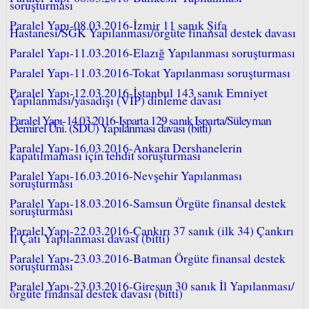
soruşturması
Paralel Yapı-08.03.2016-İzmir 11 sanık Şifa
Hastanesi/SGK Yapılanması/örgüte finansal destek davası
Paralel Yapı-11.03.2016-Elazığ Yapılanması soruşturması
Paralel Yapı-11.03.2016-Tokat Yapılanması soruşturması
Paralel Yapı-12.03.2016-İstanbul 143 sanık Emniyet
Yapılanması/yasadışı (VIP) dinleme davası
Paralel Yapı-14.03.2016-Isparta 129 sanık Isparta/Süleyman
Demirel Üni. (SDÜ) Yapılanması davası (bitti)
Paralel Yapı-16.03.2016-Ankara Dershanelerin
kapatılmaması için tehdit soruşturması
Paralel Yapı-16.03.2016-Nevşehir Yapılanması
soruşturması
Paralel Yapı-18.03.2016-Samsun Örgüte finansal destek
soruşturması
Paralel Yapı-22.03.2016-Çankırı 37 sanık (ilk 34) Çankırı
İl Çatı Yapılanması davası (bitti)
Paralel Yapı-23.03.2016-Batman Örgüte finansal destek
soruşturması
Paralel Yapı-23.03.2016-Giresun 30 sanık İl Yapılanması/
örgüte finansal destek davası (bitti)