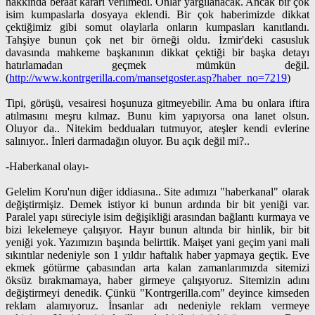
hakkında beraat kararı verilmedi. Onlar yargılanacak. Ancak bir çok
isim kumpaslarla dosyaya eklendi. Bir çok haberimizde dikkat
çektiğimiz gibi somut olaylarla onların kumpasları kanıtlandı.
Tahşiye bunun çok net bir örneği oldu. İzmir'deki casusluk
davasında mahkeme başkanının dikkat çektiği bir başka detayı
hatırlamadan geçmek mümkün değil.
(
http://www.kontrgerilla.com/mansetgoster.asp?haber_no=7219
)
Tipi, görüşü, vesairesi hoşunuza gitmeyebilir. Ama bu onlara iftira
atılmasını meşru kılmaz. Bunu kim yapıyorsa ona lanet olsun.
Oluyor da.. Nitekim bedduaları tutmuyor, ateşler kendi evlerine
salınıyor.. İnleri darmadağın oluyor. Bu açık değil mi?..
-Haberkanal olayı-
Gelelim Koru'nun diğer iddiasına.. Site adımızı "haberkanal" olarak
değiştirmişiz. Demek istiyor ki bunun ardında bir bit yeniği var.
Paralel yapı süreciyle isim değişikliği arasından bağlantı kurmaya ve
bizi lekelemeye çalışıyor. Hayır bunun altında bir hinlik, bir bit
yeniği yok. Yazımızın başında belirttik. Maişet yani geçim yani mali
sıkıntılar nedeniyle son 1 yıldır haftalık haber yapmaya geçtik. Eve
ekmek götürme çabasından arta kalan zamanlarımızda sitemizi
öksüz bırakmamaya, haber girmeye çalışıyoruz. Sitemizin adını
değiştirmeyi denedik. Çünkü "Kontrgerilla.com" deyince kimseden
reklam alamıyoruz. İnsanlar adı nedeniyle reklam vermeye