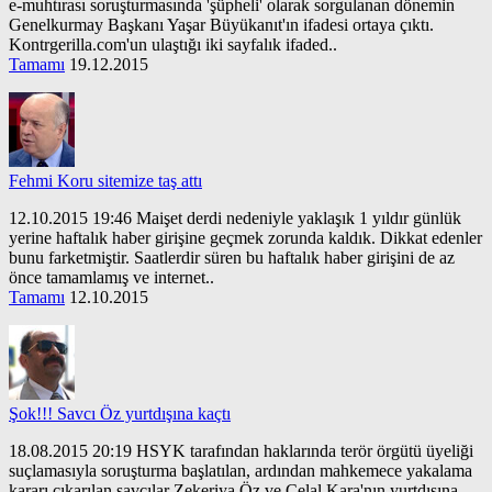
e-muhtırası soruşturmasında 'şüpheli' olarak sorgulanan dönemin
Genelkurmay Başkanı Yaşar Büyükanıt'ın ifadesi ortaya çıktı.
Kontrgerilla.com'un ulaştığı iki sayfalık ifaded..
Tamamı
19.12.2015
Fehmi Koru sitemize taş attı
12.10.2015 19:46 Maişet derdi nedeniyle yaklaşık 1 yıldır günlük
yerine haftalık haber girişine geçmek zorunda kaldık. Dikkat edenler
bunu farketmiştir. Saatlerdir süren bu haftalık haber girişini de az
önce tamamlamış ve internet..
Tamamı
12.10.2015
Şok!!! Savcı Öz yurtdışına kaçtı
18.08.2015 20:19 HSYK tarafından haklarında terör örgütü üyeliği
suçlamasıyla soruşturma başlatılan, ardından mahkemece yakalama
kararı çıkarılan savcılar Zekeriya Öz ve Celal Kara'nın yurtdışına