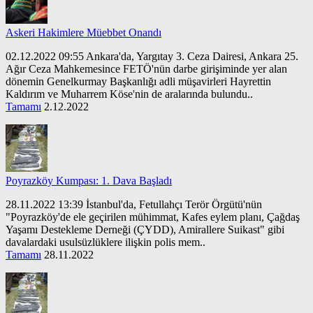
Askeri Hakimlere Müebbet Onandı
02.12.2022 09:55 Ankara'da, Yargıtay 3. Ceza Dairesi, Ankara 25.
Ağır Ceza Mahkemesince FETÖ'nün darbe girişiminde yer alan
dönemin Genelkurmay Başkanlığı adli müşavirleri Hayrettin
Kaldırım ve Muharrem Köse'nin de aralarında bulundu..
Tamamı
2.12.2022
Poyrazköy Kumpası: 1. Dava Başladı
28.11.2022 13:39 İstanbul'da, Fetullahçı Terör Örgütü'nün
"Poyrazköy'de ele geçirilen mühimmat, Kafes eylem planı, Çağdaş
Yaşamı Destekleme Derneği (ÇYDD), Amirallere Suikast" gibi
davalardaki usulsüzlüklere ilişkin polis mem..
Tamamı
28.11.2022