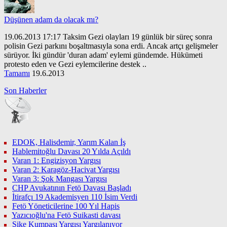
Düşünen adam da olacak mı?
19.06.2013 17:17 Taksim Gezi olayları 19 günlük bir süreç sonra
polisin Gezi parkını boşaltmasıyla sona erdi. Ancak artçı gelişmeler
sürüyor. İki gündür 'duran adam' eylemi gündemde. Hükümeti
protesto eden ve Gezi eylemcilerine destek ..
Tamamı
19.6.2013
Son Haberler
EDOK, Halisdemir, Yarım Kalan İş
Hablemitoğlu Davası 20 Yılda Açıldı
Varan 1: Engizisyon Yargısı
Varan 2: Karagöz-Hacivat Yargısı
Varan 3: Şok Mangası Yargısı
CHP Avukatının Fetö Davası Başladı
İtirafçı 19 Akademisyen 110 İsim Verdi
Fetö Yöneticilerine 100 Yıl Hapis
Yazıcıoğlu'na Fetö Suikasti davası
Şike Kumpası Yargısı Yargılanıyor