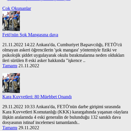
Çok Okunanlar
Fetö'nün Şok Mangasına dava
21.11.2022 14:22 Ankara'da, Cumhuriyet Başsavcılığı, FETÖ'cü
olmayan askeri öğrencilerin 'şok mangası' yöntemiyle fiziki ve
psikolojik şiddet uygulayarak okulu bırakmalarına neden oldukları
ileri sürülen 8 eski asker hakkında "işkence ..
Tamamı
21.11.2022
Kara Kuvvetleri: 80 Müebbet Onandı
29.11.2022 10:33 Ankara'da, FETÖ'nün darbe girişimi sırasında
Kara Kuvvetleri Komutanlığı (KKK) karargahında yaşanan olaylara
ilişkin aralarında 4 eski generalin de bulunduğu 132 sanıklı dava
dosyasının istinaf incelemesi tamamlandı..
Tamamı
29.11.2022