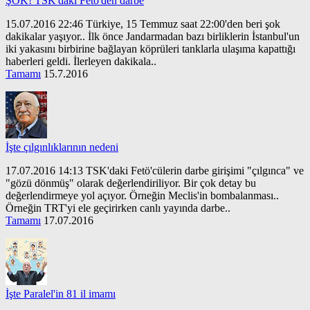
ŞOK! TSK'daki Fetö'den darbe
15.07.2016 22:46 Türkiye, 15 Temmuz saat 22:00'den beri şok
dakikalar yaşıyor.. İlk önce Jandarmadan bazı birliklerin İstanbul'un
iki yakasını birbirine bağlayan köprüleri tanklarla ulaşıma kapattığı
haberleri geldi. İlerleyen dakikala..
Tamamı
15.7.2016
İşte çılgınlıklarının nedeni
17.07.2016 14:13 TSK'daki Fetö'cülerin darbe girişimi "çılgınca" ve
"gözü dönmüş" olarak değerlendiriliyor. Bir çok detay bu
değerlendirmeye yol açıyor. Örneğin Meclis'in bombalanması..
Örneğin TRT'yi ele geçirirken canlı yayında darbe..
Tamamı
17.07.2016
İşte Paralel'in 81 il imamı