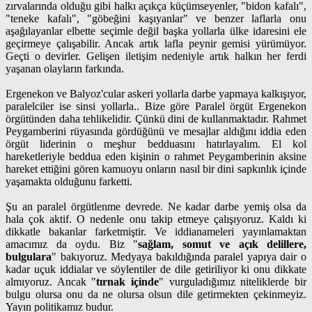
zırvalarında olduğu gibi halkı açıkça küçümseyenler, "bidon kafalı",
"teneke kafalı", "göbeğini kaşıyanlar" ve benzer laflarla onu
aşağılayanlar elbette seçimle değil başka yollarla ülke idaresini ele
geçirmeye çalışabilir. Ancak artık lafla peynir gemisi yürümüyor.
Geçti o devirler. Gelişen iletişim nedeniyle artık halkın her ferdi
yaşanan olayların farkında.
Ergenekon ve Balyoz'cular askeri yollarla darbe yapmaya kalkışıyor,
paralelciler ise sinsi yollarla.. Bize göre Paralel örgüt Ergenekon
örgütünden daha tehlikelidir. Çünkü dini de kullanmaktadır. Rahmet
Peygamberini rüyasında gördüğünü ve mesajlar aldığını iddia eden
örgüt liderinin o meşhur bedduasını hatırlayalım. El kol
hareketleriyle beddua eden kişinin o rahmet Peygamberinin aksine
hareket ettiğini gören kamuoyu onların nasıl bir dini sapkınlık içinde
yaşamakta olduğunu farketti.
Şu an paralel örgütlenme devrede. Ne kadar darbe yemiş olsa da
hala çok aktif. O nedenle onu takip etmeye çalışıyoruz. Kaldı ki
dikkatle bakanlar farketmiştir. Ve iddianameleri yayınlamaktan
amacımız da oydu. Biz "
sağlam, somut ve açık delillere,
bulgulara
" bakıyoruz. Medyaya bakıldığında paralel yapıya dair o
kadar uçuk iddialar ve söylentiler de dile getiriliyor ki onu dikkate
almıyoruz. Ancak "
tırnak içinde
" vurguladığımız niteliklerde bir
bulgu olursa onu da ne olursa olsun dile getirmekten çekinmeyiz.
Yayın politikamız budur.