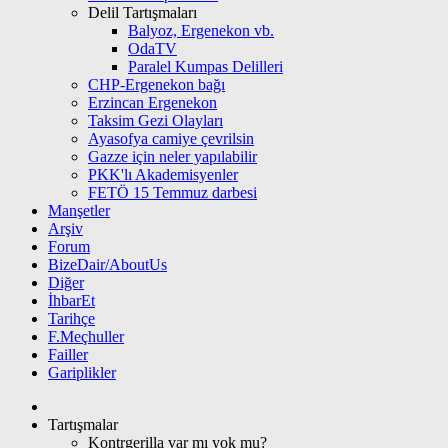
Delil Tartışmaları
Balyoz, Ergenekon vb.
OdaTV
Paralel Kumpas Delilleri
CHP-Ergenekon bağı
Erzincan Ergenekon
Taksim Gezi Olayları
Ayasofya camiye çevrilsin
Gazze için neler yapılabilir
PKK'lı Akademisyenler
FETÖ 15 Temmuz darbesi
Manşetler
Arşiv
Forum
BizeDair/AboutUs
Diğer
İhbarEt
Tarihçe
F.Meçhuller
Failler
Gariplikler
Tartışmalar
Kontrgerilla var mı yok mu?