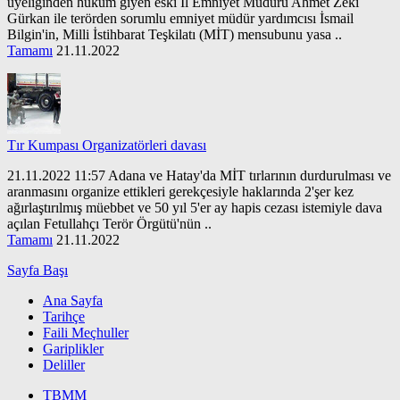
üyeliğinden hüküm giyen eski İl Emniyet Müdürü Ahmet Zeki
Gürkan ile terörden sorumlu emniyet müdür yardımcısı İsmail
Bilgin'in, Milli İstihbarat Teşkilatı (MİT) mensubunu yasa ..
Tamamı
21.11.2022
Tır Kumpası Organizatörleri davası
21.11.2022 11:57 Adana ve Hatay'da MİT tırlarının durdurulması ve
aranmasını organize ettikleri gerekçesiyle haklarında 2'şer kez
ağırlaştırılmış müebbet ve 50 yıl 5'er ay hapis cezası istemiyle dava
açılan Fetullahçı Terör Örgütü'nün ..
Tamamı
21.11.2022
Sayfa Başı
Ana Sayfa
Tarihçe
Faili Meçhuller
Gariplikler
Deliller
TBMM