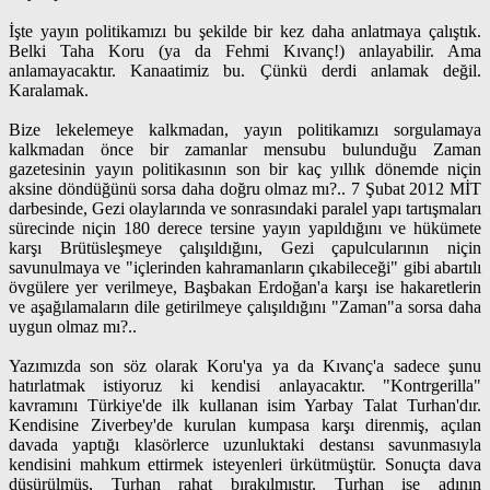
İşte yayın politikamızı bu şekilde bir kez daha anlatmaya çalıştık.
Belki Taha Koru (ya da Fehmi Kıvanç!) anlayabilir. Ama
anlamayacaktır. Kanaatimiz bu. Çünkü derdi anlamak değil.
Karalamak.
Bize lekelemeye kalkmadan, yayın politikamızı sorgulamaya
kalkmadan önce bir zamanlar mensubu bulunduğu Zaman
gazetesinin yayın politikasının son bir kaç yıllık dönemde niçin
aksine döndüğünü sorsa daha doğru olmaz mı?.. 7 Şubat 2012 MİT
darbesinde, Gezi olaylarında ve sonrasındaki paralel yapı tartışmaları
sürecinde niçin 180 derece tersine yayın yapıldığını ve hükümete
karşı Brütüsleşmeye çalışıldığını, Gezi çapulcularının niçin
savunulmaya ve "içlerinden kahramanların çıkabileceği" gibi abartılı
övgülere yer verilmeye, Başbakan Erdoğan'a karşı ise hakaretlerin
ve aşağılamaların dile getirilmeye çalışıldığını "Zaman"a sorsa daha
uygun olmaz mı?..
Yazımızda son söz olarak Koru'ya ya da Kıvanç'a sadece şunu
hatırlatmak istiyoruz ki kendisi anlayacaktır. "Kontrgerilla"
kavramını Türkiye'de ilk kullanan isim Yarbay Talat Turhan'dır.
Kendisine Ziverbey'de kurulan kumpasa karşı direnmiş, açılan
davada yaptığı klasörlerce uzunluktaki destansı savunmasıyla
kendisini mahkum ettirmek isteyenleri ürkütmüştür. Sonuçta dava
düşürülmüş, Turhan rahat bırakılmıştır. Turhan ise adının