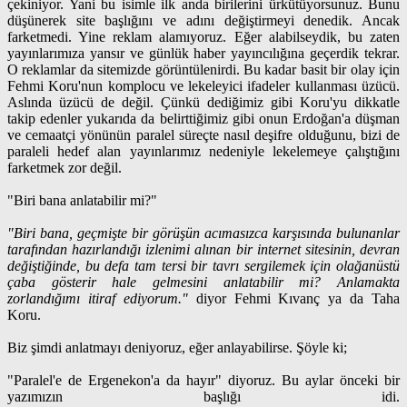
çekiniyor. Yani bu isimle ilk anda birilerini ürkütüyorsunuz. Bunu
düşünerek site başlığını ve adını değiştirmeyi denedik. Ancak
farketmedi. Yine reklam alamıyoruz. Eğer alabilseydik, bu zaten
yayınlarımıza yansır ve günlük haber yayıncılığına geçerdik tekrar.
O reklamlar da sitemizde görüntülenirdi. Bu kadar basit bir olay için
Fehmi Koru'nun komplocu ve lekeleyici ifadeler kullanması üzücü.
Aslında üzücü de değil. Çünkü dediğimiz gibi Koru'yu dikkatle
takip edenler yukarıda da belirttiğimiz gibi onun Erdoğan'a düşman
ve cemaatçi yönünün paralel süreçte nasıl deşifre olduğunu, bizi de
paraleli hedef alan yayınlarımız nedeniyle lekelemeye çalıştığını
farketmek zor değil.
"Biri bana anlatabilir mi?"
"Biri bana, geçmişte bir görüşün acımasızca karşısında bulunanlar
tarafından hazırlandığı izlenimi alınan bir internet sitesinin, devran
değiştiğinde, bu defa tam tersi bir tavrı sergilemek için olağanüstü
çaba gösterir hale gelmesini anlatabilir mi? Anlamakta
zorlandığımı itiraf ediyorum."
diyor Fehmi Kıvanç ya da Taha
Koru.
Biz şimdi anlatmayı deniyoruz, eğer anlayabilirse. Şöyle ki;
"Paralel'e de Ergenekon'a da hayır" diyoruz. Bu aylar önceki bir
yazımızın başlığı idi.