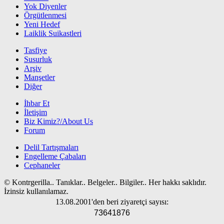
Yok Diyenler
Örgütlenmesi
Yeni Hedef
Laiklik Suikastleri
Tasfiye
Susurluk
Arşiv
Manşetler
Diğer
İhbar Et
İletişim
Biz Kimiz?/About Us
Forum
Delil Tartışmaları
Engelleme Çabaları
Cephaneler
© Kontrgerilla.. Tanıklar.. Belgeler.. Bilgiler.. Her hakkı saklıdır.
İzinsiz kullanılamaz.
13.08.2001'den beri ziyaretçi sayısı:
73641876