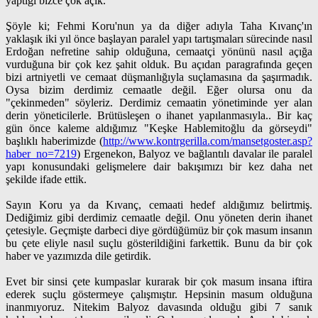
yaptığı bizce çok açık.
Şöyle ki; Fehmi Koru'nun ya da diğer adıyla Taha Kıvanç'ın
yaklaşık iki yıl önce başlayan paralel yapı tartışmaları sürecinde nasıl
Erdoğan nefretine sahip olduğuna, cemaatçi yönünü nasıl açığa
vurduğuna bir çok kez şahit olduk. Bu açıdan paragrafında geçen
bizi artniyetli ve cemaat düşmanlığıyla suçlamasına da şaşırmadık.
Oysa bizim derdimiz cemaatle değil. Eğer olursa onu da
"çekinmeden" söyleriz. Derdimiz cemaatin yönetiminde yer alan
derin yöneticilerle. Brütüsleşen o ihanet yapılanmasıyla.. Bir kaç
gün önce kaleme aldığımız "Keşke Hablemitoğlu da görseydi"
başlıklı haberimizde (
http://www.kontrgerilla.com/mansetgoster.asp?
haber_no=7219
) Ergenekon, Balyoz ve bağlantılı davalar ile paralel
yapı konusundaki gelişmelere dair bakışımızı bir kez daha net
şekilde ifade ettik.
Sayın Koru ya da Kıvanç, cemaati hedef aldığımız belirtmiş.
Dediğimiz gibi derdimiz cemaatle değil. Onu yöneten derin ihanet
çetesiyle. Geçmişte darbeci diye gördüğümüz bir çok masum insanın
bu çete eliyle nasıl suçlu gösterildiğini farkettik. Bunu da bir çok
haber ve yazımızda dile getirdik.
Evet bir sinsi çete kumpaslar kurarak bir çok masum insana iftira
ederek suçlu göstermeye çalışmıştır. Hepsinin masum olduğuna
inanmıyoruz. Nitekim Balyoz davasında olduğu gibi 7 sanık