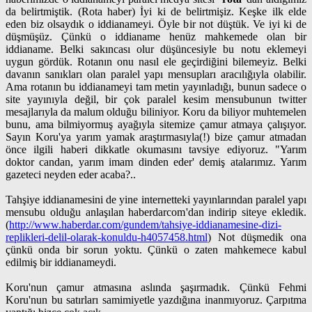
da belirtmiştik. (Rota haber) İyi ki de belirtmişiz. Keşke ilk elde
eden biz olsaydık o iddianameyi. Öyle bir not düştük. Ve iyi ki de
düşmüşüz. Çünkü o iddianame henüz mahkemede olan bir
iddianame. Belki sakıncası olur düşüncesiyle bu notu eklemeyi
uygun gördük. Rotanın onu nasıl ele geçirdiğini bilemeyiz. Belki
davanın sanıkları olan paralel yapı mensupları aracılığıyla olabilir.
Ama rotanın bu iddianameyi tam metin yayınladığı, bunun sadece o
site yayınıyla değil, bir çok paralel kesim mensubunun twitter
mesajlarıyla da malum olduğu biliniyor. Koru da biliyor muhtemelen
bunu, ama bilmiyormuş ayağıyla sitemize çamur atmaya çalışıyor.
Sayın Koru'ya yarım yamak araştırmasıyla(!) bize çamur atmadan
önce ilgili haberi dikkatle okumasını tavsiye ediyoruz. "Yarım
doktor candan, yarım imam dinden eder' demiş atalarımız. Yarım
gazeteci neyden eder acaba?..
Tahşiye iddianamesini de yine internetteki yayınlarından paralel yapı
mensubu olduğu anlaşılan haberdarcom'dan indirip siteye ekledik.
(
http://www.haberdar.com/gundem/tahsiye-iddianamesine-dizi-
replikleri-delil-olarak-konuldu-h4057458.html
) Not düşmedik ona
çünkü onda bir sorun yoktu. Çünkü o zaten mahkemece kabul
edilmiş bir iddianameydi.
Koru'nun çamur atmasına aslında şaşırmadık. Çünkü Fehmi
Koru'nun bu satırları samimiyetle yazdığına inanmıyoruz. Çarpıtma