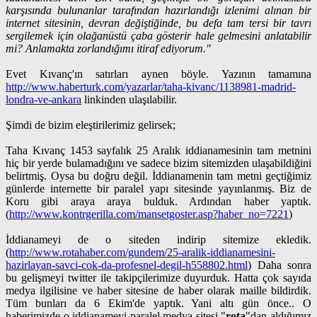
karşısında bulunanlar tarafından hazırlandığı izlenimi alınan bir
internet sitesinin, devran değiştiğinde, bu defa tam tersi bir tavrı
sergilemek için olağanüstü çaba gösterir hale gelmesini anlatabilir
mi? Anlamakta zorlandığımı itiraf ediyorum."
Evet Kıvanç'ın satırları aynen böyle. Yazının tamamına
http://www.haberturk.com/yazarlar/taha-kivanc/1138981-madrid-
londra-ve-ankara
linkinden ulaşılabilir.
Şimdi de bizim eleştirilerimiz gelirsek;
Taha Kıvanç 1453 sayfalık 25 Aralık iddianamesinin tam metnini
hiç bir yerde bulamadığını ve sadece bizim sitemizden ulaşabildiğini
belirtmiş. Oysa bu doğru değil. İddianamenin tam metni geçtiğimiz
günlerde internette bir paralel yapı sitesinde yayınlanmış. Biz de
Koru gibi araya araya bulduk. Ardından haber yaptık.
(
http://www.kontrgerilla.com/mansetgoster.asp?haber_no=7221
)
İddianameyi de o siteden indirip sitemize ekledik.
(
http://www.rotahaber.com/gundem/25-aralik-iddianamesini-
hazirlayan-savci-cok-da-profesnel-degil-h558802.html
) Daha sonra
bu gelişmeyi twitter ile takipçilerimize duyurduk. Hatta çok sayıda
medya ilgilisine ve haber sitesine de haber olarak maille bildirdik.
Tüm bunları da 6 Ekim'de yaptık. Yani altı gün önce.. O
haberimizde o iddianameyi paralel medya sitesi "
rota
"dan aldığımız