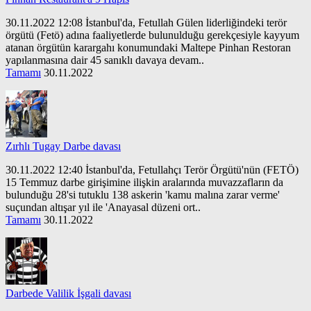
30.11.2022 12:08 İstanbul'da, Fetullah Gülen liderliğindeki terör
örgütü (Fetö) adına faaliyetlerde bulunulduğu gerekçesiyle kayyum
atanan örgütün karargahı konumundaki Maltepe Pinhan Restoran
yapılanmasına dair 45 sanıklı davaya devam..
Tamamı
30.11.2022
Zırhlı Tugay Darbe davası
30.11.2022 12:40 İstanbul'da, Fetullahçı Terör Örgütü'nün (FETÖ)
15 Temmuz darbe girişimine ilişkin aralarında muvazzafların da
bulunduğu 28'si tutuklu 138 askerin 'kamu malına zarar verme'
suçundan altışar yıl ile 'Anayasal düzeni ort..
Tamamı
30.11.2022
Darbede Valilik İşgali davası