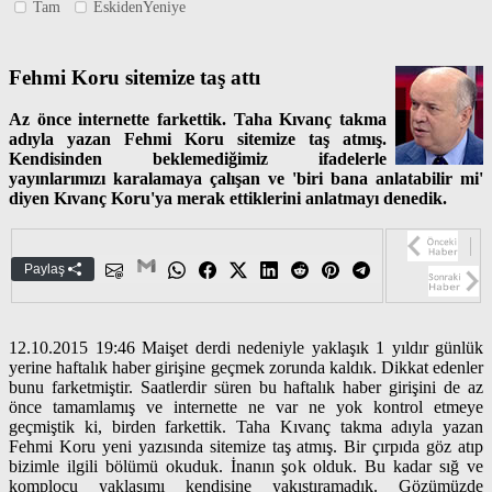
Tam
EskidenYeniye
Fehmi Koru sitemize taş attı
Az önce internette farkettik. Taha Kıvanç takma
adıyla yazan Fehmi Koru sitemize taş atmış.
Kendisinden beklemediğimiz ifadelerle
yayınlarımızı karalamaya çalışan ve 'biri bana anlatabilir mi'
diyen Kıvanç Koru'ya merak ettiklerini anlatmayı denedik.
Paylaş
12.10.2015 19:46 Maişet derdi nedeniyle yaklaşık 1 yıldır günlük
yerine haftalık haber girişine geçmek zorunda kaldık. Dikkat edenler
bunu farketmiştir. Saatlerdir süren bu haftalık haber girişini de az
önce tamamlamış ve internette ne var ne yok kontrol etmeye
geçmiştik ki, birden farkettik. Taha Kıvanç takma adıyla yazan
Fehmi Koru yeni yazısında sitemize taş atmış. Bir çırpıda göz atıp
bizimle ilgili bölümü okuduk. İnanın şok olduk. Bu kadar sığ ve
komplocu yaklaşımı kendisine yakıştıramadık. Gözümüzde