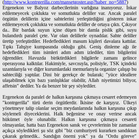
(
http://www.kontrgerilla.com/mansetgoster.asp?haber_no=5887
)
Ergenekon ve Balyoz darbecilerinin varlığına inanıyoruz. İnkar
edilemeyecek çoklukta ve somutlukta deliller var. Ancak paralel
örgütün delillerin içine sahtelerini yerleştirdiğini gösteren inkar
edilemeyecek çoklukta ve somutlukta deliller de ortaya çıktı. Çıkıyor
da.. Bir bardak suyun içine düşen bir damla pislik gibi, suyu
bulandırdı paralel çete. Var olan delillerle oynadılar. Sahte deliller
üretip yerleştirdiler. Hedefledikleri masum kişileri davalara kattılar.
Tıpkı Tahşiye kumpasında olduğu gibi. Geniş dinleme ağı ile
hedefledikleri tüm isimleri adım adım izlediler, tüm bilgilerini
öğrendiler. Havuzda biriktirdikleri bilgilerle zamanı gelince
operasyona kalktılar. Hakimiyle, savcısıyla, polisiyle, TSK içindeki
uzantılarıyla ve diğer kurumlardaki memurlarıyla organize çalışıp bu
sahteciliği yaptılar. Dini bir gerekçe de bularak; "yüce ideallere
ulaşabilmek için bazı yanlışlıklar olabilir, Allah niyetimizi biliyor,
affetsin" dediler. Ya da benzer bir şey söylediler.
Ergenekon da paralel de halkın karşısına çıkmaya cesaret edemeyen
"kontrgerilla" türü derin örgütlerdir. İkisine de karşıyız. Ülkeyi
yönetmeye talip olanlar seçim meydanlarında halkın karşısına çıkıp
söylemeli diyeceklerini. Halk beğenirse ve onay verirse ancak
hükümet öyle olunabilir. Halkın karşısına çıkmaya cesareti
olmayanlar, hatta bazı Ergenekon sanık ve çevrelerinin bir zamanlar
açıkça söyledikleri şu söz gibi "biz cumhuriyeti kurarken sandıktan
çıkarak gelmedik.. Sandığın önemi yok" ya da "Ordu göreve"