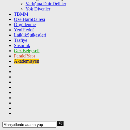
Varlığına Dair Deliller
Yok Diyenler
TBMM
ÖzelHarpDairesi
Örgütlenme
YeniHedef
LaiklikSuikastleri
Tasfiye
Susurluk
GeziBelgeseli
ParalelYapı
Akademisyen