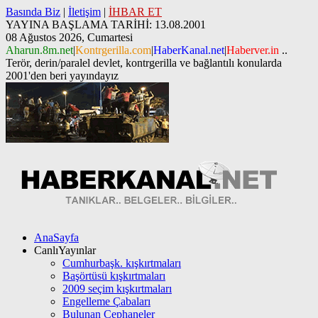
Basında Biz
|
İletişim
|
İHBAR ET
YAYINA BAŞLAMA TARİHİ: 13.08.2001
08 Ağustos 2026, Cumartesi
Aharun.8m.net
|
Kontrgerilla.com
|
HaberKanal.net
|
Haberver.in
..
Terör, derin/paralel devlet, kontrgerilla ve bağlantılı konularda
2001'den beri yayındayız
AnaSayfa
CanlıYayınlar
Cumhurbaşk. kışkırtmaları
Başörtüsü kışkırtmaları
2009 seçim kışkırtmaları
Engelleme Çabaları
Bulunan Cephaneler