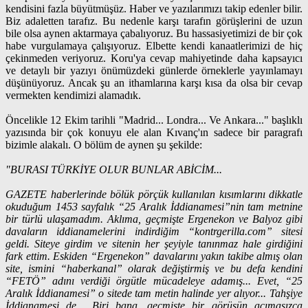
kendisini fazla büyütmüşüz. Haber ve yazılarımızı takip edenler bilir.
Biz adaletten tarafız. Bu nedenle karşı tarafın görüşlerini de uzun
bile olsa aynen aktarmaya çabalıyoruz. Bu hassasiyetimizi de bir çok
habe vurgulamaya çalışıyoruz. Elbette kendi kanaatlerimizi de hiç
çekinmeden veriyoruz. Koru'ya cevap mahiyetinde daha kapsayıcı
ve detaylı bir yazıyı önümüzdeki günlerde örneklerle yayınlamayı
düşünüyoruz. Ancak şu an ithamlarına karşı kısa da olsa bir cevap
vermekten kendimizi alamadık.
Öncelikle 12 Ekim tarihli "Madrid... Londra... Ve Ankara..." başlıklı
yazısında bir çok konuyu ele alan Kıvanç'ın sadece bir paragrafı
bizimle alakalı. O bölüm de aynen şu şekilde:
"BURASI TÜRKİYE OLUR BUNLAR ABİCİM...
GAZETE haberlerinde bölük pörçük kullanılan kısımlarını dikkatle
okuduğum 1453 sayfalık “25 Aralık İddianamesi”nin tam metnine
bir türlü ulaşamadım. Aklıma, geçmişte Ergenekon ve Balyoz gibi
davaların iddianamelerini indirdiğim “kontrgerilla.com” sitesi
geldi. Siteye girdim ve sitenin her şeyiyle tanınmaz hale girdiğini
fark ettim. Eskiden “Ergenekon” davalarını yakın takibe almış olan
site, ismini “haberkanal” olarak değiştirmiş ve bu defa kendini
“FETÖ” adını verdiği örgütle mücadeleye adamış... Evet, “25
Aralık İddianamesi” o sitede tam metin halinde yer alıyor... Tahşiye
İddianamesi de... Biri bana, geçmişte bir görüşün acımasızca