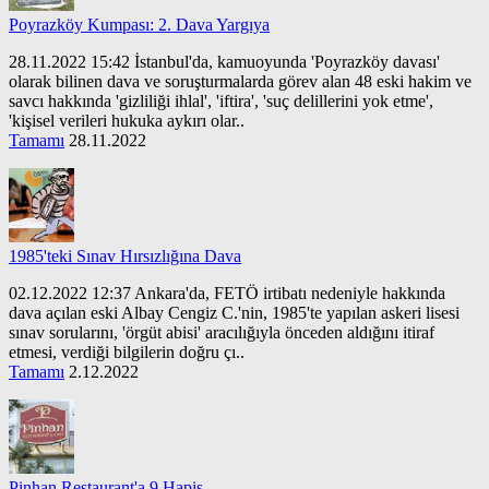
Poyrazköy Kumpası: 2. Dava Yargıya
28.11.2022 15:42 İstanbul'da, kamuoyunda 'Poyrazköy davası'
olarak bilinen dava ve soruşturmalarda görev alan 48 eski hakim ve
savcı hakkında 'gizliliği ihlal', 'iftira', 'suç delillerini yok etme',
'kişisel verileri hukuka aykırı olar..
Tamamı
28.11.2022
1985'teki Sınav Hırsızlığına Dava
02.12.2022 12:37 Ankara'da, FETÖ irtibatı nedeniyle hakkında
dava açılan eski Albay Cengiz C.'nin, 1985'te yapılan askeri lisesi
sınav sorularını, 'örgüt abisi' aracılığıyla önceden aldığını itiraf
etmesi, verdiği bilgilerin doğru çı..
Tamamı
2.12.2022
Pinhan Restaurant'a 9 Hapis