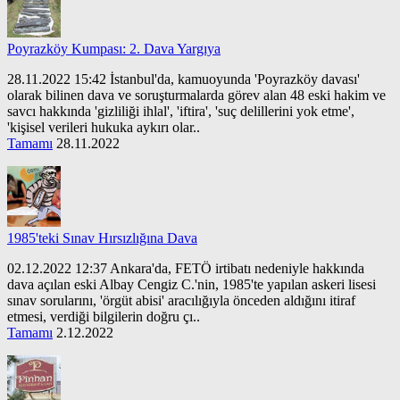
Poyrazköy Kumpası: 2. Dava Yargıya
28.11.2022 15:42 İstanbul'da, kamuoyunda 'Poyrazköy davası'
olarak bilinen dava ve soruşturmalarda görev alan 48 eski hakim ve
savcı hakkında 'gizliliği ihlal', 'iftira', 'suç delillerini yok etme',
'kişisel verileri hukuka aykırı olar..
Tamamı
28.11.2022
1985'teki Sınav Hırsızlığına Dava
02.12.2022 12:37 Ankara'da, FETÖ irtibatı nedeniyle hakkında
dava açılan eski Albay Cengiz C.'nin, 1985'te yapılan askeri lisesi
sınav sorularını, 'örgüt abisi' aracılığıyla önceden aldığını itiraf
etmesi, verdiği bilgilerin doğru çı..
Tamamı
2.12.2022