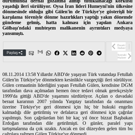
durumunda derhal gözaltına alınıp tutuklanacağı korkusu
yaşadığı ileri sürülüyor. Oysa İran lideri Humeyni'nin ülkesine
dönmesinde olduğu gibi Gülen'in de Türkiye'ye gösterişli bir
karşılama töreniyle dönme hazırlıkları yaptığı yakın dönemde
gündeme gelmiş, hatta kalması için yapılan Ankara
Gölbaşı'ndaki muhteşem malikanenin ayrıntıları medyaya
yansımıştı.
Paylaş
08.11.2014 13:58 Yıllardır ABD'de yaşayan Türk vatandaşı Fetullah
Gülen'in Türkiye'ye dönmekten kesinlikle vazgeçtiği ileri sürülüyor.
Gülen cemaatinin liderliğini yapan Fetullah Gülen, kendisine DGM
tarafından dava açılmadan hemen önce tedavi olmak gerekçesiyle
1999'da gittiği ABD'de yaşamını sürdürüyor. Açılan o davadaki
beraat kararının 2007 yılında Yargıtay tarafından da onanması
üzerine Türkiye'ye geri dönmesi için hiç bir hukuki engelin
kalmadığı dile getirilmiş ve defalarca geri dönmesi için çağrılar
yapılmıştı. Son çağrılardan biri bir kaç yıl önce bizzat Başbakan
Erdoğan tarafından dile getirilmişti. O günler, paralel yapı
tartışmalarına da çok uzaktı. Ancak en üst düzeyden gelen tüm bu
çağrılara rağmen Gülen Türkiye'ye dönmedi.