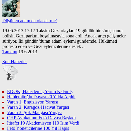
Düşünen adam da olacak mı?
19.06.2013 17:17 Taksim Gezi olayları 19 günlük bir süreç sonra
polisin Gezi parkını boşaltmasıyla sona erdi. Ancak artçı gelişmeler
sürüyor. İki gündür 'duran adam' eylemi gündemde. Hükümeti
protesto eden ve Gezi eylemcilerine destek ..
Tamamı
19.6.2013
Son Haberler
EDOK, Halisdemir, Yarım Kalan İş
Hablemitoğlu Davası 20 Yılda Açıldı
Varan 1: Engizisyon Yargısı
Varan 2: Karagöz-Hacivat Yargısı
Varan 3: Şok Mangası Yargısı
CHP Avukatının Fetö Davası Başladı
İtirafçı 19 Akademisyen 110 İsim Verdi
Fetö Yöneticilerine 100 Yıl Hapis