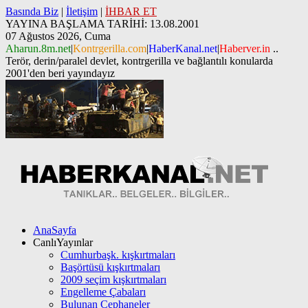
Basında Biz
|
İletişim
|
İHBAR ET
YAYINA BAŞLAMA TARİHİ: 13.08.2001
07 Ağustos 2026, Cuma
Aharun.8m.net
|
Kontrgerilla.com
|
HaberKanal.net
|
Haberver.in
..
Terör, derin/paralel devlet, kontrgerilla ve bağlantılı konularda
2001'den beri yayındayız
AnaSayfa
CanlıYayınlar
Cumhurbaşk. kışkırtmaları
Başörtüsü kışkırtmaları
2009 seçim kışkırtmaları
Engelleme Çabaları
Bulunan Cephaneler