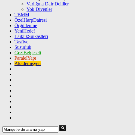
Varlığına Dair Deliller
Yok Diyenler
TBMM
ÖzelHarpDairesi
Örgütlenme
YeniHedef
LaiklikSuikastleri
Tasfiye
Susurluk
GeziBelgeseli
ParalelYapı
Akademisyen