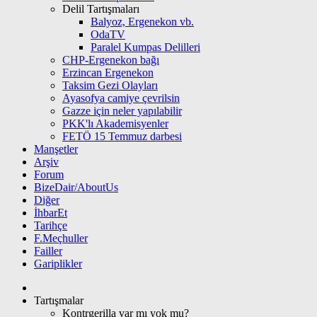
Delil Tartışmaları
Balyoz, Ergenekon vb.
OdaTV
Paralel Kumpas Delilleri
CHP-Ergenekon bağı
Erzincan Ergenekon
Taksim Gezi Olayları
Ayasofya camiye çevrilsin
Gazze için neler yapılabilir
PKK'lı Akademisyenler
FETÖ 15 Temmuz darbesi
Manşetler
Arşiv
Forum
BizeDair/AboutUs
Diğer
İhbarEt
Tarihçe
F.Meçhuller
Failler
Gariplikler
Tartışmalar
Kontrgerilla var mı yok mu?