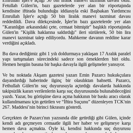
Emrullah İşler'e açtığı 50 bin liralık manevi tazminat davası oldu.
Fetullah Gülen'in, bazı gazetelerde yer alan bir röportajında
kendisine iftirada bulunduğu iddiasıyla eski Başbakan Yardımcısı
Emrullah İşler'e açtığı 50 bin liralık manevi tazminat davası
reddedildi. Dava dilekçesinde, İşler'in bazı gazetelerde yer alan
"Karanlığın arkasındaki çete, cemaat bitmiştir" başlıklı röportajında
Gülen'in "Kişilik haklarına saldırdığı" ileri sürülerek, 50 bin lira
manevi tazminat talep ediliyordu. Mahkeme davanın reddine karar
verdiğini açıkladı.
Bu dava dediğimiz gibi 1 yılı doldurmaya yaklaşan 17 Aralık paralel
yapı tartışmaları sürecindeki sadece son örneklerden biri oldu.
Hemen hergün basına bir başka davayla ilgili gelişmeler yansıyor.
Ve bu noktada Akşam gazetesi yazarı Emin Pazarcı hukukçulara
dayandırdığı haberinde ilginç bir olasılıktan bahsetti. Pazarcı,
Fethullah Gülen'in suç duyurusuyla açtırdığı davalarda hakkında
takipsizlik kararı verilenlerin karşı suç duyurusunda bulunabileceğini
yazdı. Yazar, bu görüşüne dava açma hakkının bir baskı aracı olarak
kullanılmaması için getirilen ve “İftira Suçunu” düzenleyen TCK'nin
267. Maddesi’nin birinci fıkrasını gösterdi.
Gerçekten de Pazarcı'nın yazısında dile getirdiği gibi Gülen, içinde
kendi adı geçmeyen cemaatle ilgili her haber ve gelişmeye karşı
hemen dava açmakta. Öyle ki, kendisi hakkında suç duyurusu