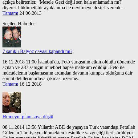
açıkça belirtenler.. 'Mesele Gezi değil sen hala anlamadın mı?'
diyerek hükümeti bir ayaklanma ile devirmeye destek verenler..
Tamamı
24.06.2013
Seçilen Haberler
7 sanıklı Balyoz davası kapandı mı?
16.12.2018 11:00 İstanbul'da, Fetö yargısının etkin olduğu dönemde
açılan ve 237 sanığın müebbet hapse mahkum edildiği, Fetö ile
mücadelenin başlamasının ardından davanın kumpas olduğuna dair
somut delillerin ortaya çıkması üzerine..
Tamamı
16.12.2018
Humeyni planı suya düştü
08.11.2014 13:58 Yıllardır ABD'de yaşayan Türk vatandaşı Fetullah
Gülen'in Türkiye'ye dönmekten kesinlikle vazgeçtiği ileri sürülüyor.