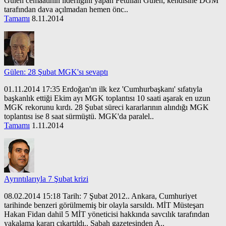
Gülen cemaatinin liderliğini yapan Fetullah Gülen, kendisine DGM
tarafından dava açılmadan hemen önc..
Tamamı
8.11.2014
Gülen: 28 Şubat MGK'sı sevaptı
01.11.2014 17:35 Erdoğan'ın ilk kez 'Cumhurbaşkanı' sıfatıyla
başkanlık ettiği Ekim ayı MGK toplantısı 10 saati aşarak en uzun
MGK rekorunu kırdı. 28 Şubat süreci kararlarının alındığı MGK
toplantısı ise 8 saat sürmüştü. MGK'da paralel..
Tamamı
1.11.2014
Ayrıntılarıyla 7 Şubat krizi
08.02.2014 15:18 Tarih: 7 Şubat 2012.. Ankara, Cumhuriyet
tarihinde benzeri görülmemiş bir olayla sarsıldı. MİT Müsteşarı
Hakan Fidan dahil 5 MİT yöneticisi hakkında savcılık tarafından
yakalama kararı çıkartıldı.. Sabah gazetesinden A..