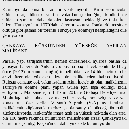
Kamuoyunda buna bir anlam verilemiyordu. Kimi yorumcular
Gülen'in açılabilecek yeni davalardan çekindiğini, kimileri de
Gülen'in şartların daha da olgunlaşmasını beklediği ve tıpkı İran
lideri Humeyni'nin 1979'daki devrim sonrası İran'a dönmesinde
olduğu gibi şaşaalı bir törenle Türkiye'ye dönmeyi hesapladığını dile
getiriyorlardı.
ÇANKAYA KÖŞKÜ'NDEN YÜKSEĞE YAPILAN
MALİKANE
Paralel yapı tartışmalarının hemen öncesindeki aylarda basına da
yansıyan haberlerde Ankara Gölbaşı'na bağlı İncek semtinde 11 ay
önce (2012'nin sonuna doğru) temeli atılan ve 14 bin metrekarelik
arazi üzerinde yükselen dev bir malikâneden bahsediliyordu.
Ruhsatı cemaate çok yakın işadamı Akın İpek'e ait olan malikânenin
Türkiye'ye dönme planı yapan Gülen için inşa edildiği iddia
ediliyordu. Malikane için 1 Ekim 2013'te Gölbaşı Belediye İmar
Müdürlüğü'nden alınan ve maliyeti yüksek, büyükelçilik ve vali
konaklarına özel verilen V sınıfı A grubu (V-A) inşaat ruhsatı,
malikânenin diplomatik merkez ya da saray olabileceği ihtimalini
güçlendiriyordu. Ankara'da imara açık en yüksek noktada olan arsa,
bin 100 metre rakımda bulunurken malikânenin arsası Çankaya'daki
Cumhurbaşkanlığı Köşkü'nden daha yüksekte bulunuyordu.