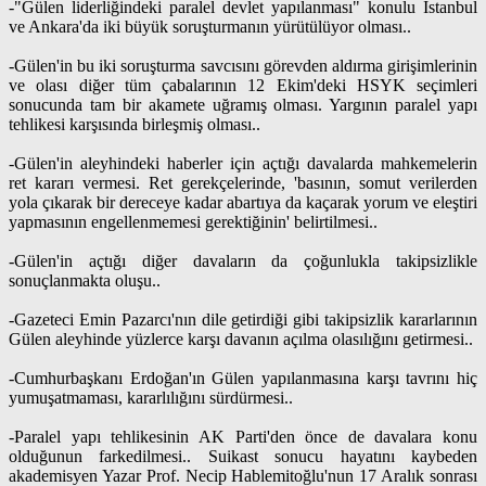
-"Gülen liderliğindeki paralel devlet yapılanması" konulu İstanbul
ve Ankara'da iki büyük soruşturmanın yürütülüyor olması..
-Gülen'in bu iki soruşturma savcısını görevden aldırma girişimlerinin
ve olası diğer tüm çabalarının 12 Ekim'deki HSYK seçimleri
sonucunda tam bir akamete uğramış olması. Yargının paralel yapı
tehlikesi karşısında birleşmiş olması..
-Gülen'in aleyhindeki haberler için açtığı davalarda mahkemelerin
ret kararı vermesi. Ret gerekçelerinde, 'basının, somut verilerden
yola çıkarak bir dereceye kadar abartıya da kaçarak yorum ve eleştiri
yapmasının engellenmemesi gerektiğinin' belirtilmesi..
-Gülen'in açtığı diğer davaların da çoğunlukla takipsizlikle
sonuçlanmakta oluşu..
-Gazeteci Emin Pazarcı'nın dile getirdiği gibi takipsizlik kararlarının
Gülen aleyhinde yüzlerce karşı davanın açılma olasılığını getirmesi..
-Cumhurbaşkanı Erdoğan'ın Gülen yapılanmasına karşı tavrını hiç
yumuşatmaması, kararlılığını sürdürmesi..
-Paralel yapı tehlikesinin AK Parti'den önce de davalara konu
olduğunun farkedilmesi.. Suikast sonucu hayatını kaybeden
akademisyen Yazar Prof. Necip Hablemitoğlu'nun 17 Aralık sonrası