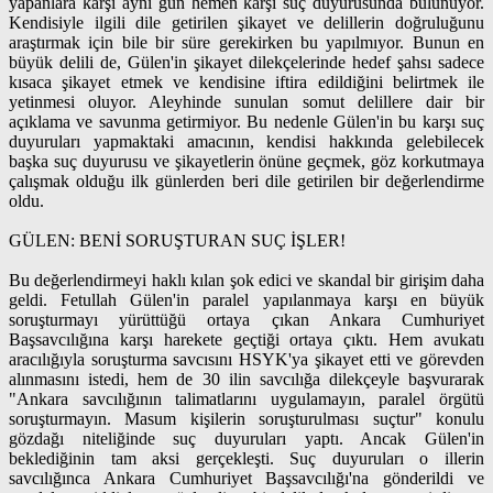
yapanlara karşı aynı gün hemen karşı suç duyurusunda bulunuyor.
Kendisiyle ilgili dile getirilen şikayet ve delillerin doğruluğunu
araştırmak için bile bir süre gerekirken bu yapılmıyor. Bunun en
büyük delili de, Gülen'in şikayet dilekçelerinde hedef şahsı sadece
kısaca şikayet etmek ve kendisine iftira edildiğini belirtmek ile
yetinmesi oluyor. Aleyhinde sunulan somut delillere dair bir
açıklama ve savunma getirmiyor. Bu nedenle Gülen'in bu karşı suç
duyuruları yapmaktaki amacının, kendisi hakkında gelebilecek
başka suç duyurusu ve şikayetlerin önüne geçmek, göz korkutmaya
çalışmak olduğu ilk günlerden beri dile getirilen bir değerlendirme
oldu.
GÜLEN: BENİ SORUŞTURAN SUÇ İŞLER!
Bu değerlendirmeyi haklı kılan şok edici ve skandal bir girişim daha
geldi. Fetullah Gülen'in paralel yapılanmaya karşı en büyük
soruşturmayı yürüttüğü ortaya çıkan Ankara Cumhuriyet
Başsavcılığına karşı harekete geçtiği ortaya çıktı. Hem avukatı
aracılığıyla soruşturma savcısını HSYK'ya şikayet etti ve görevden
alınmasını istedi, hem de 30 ilin savcılığa dilekçeyle başvurarak
"Ankara savcılığının talimatlarını uygulamayın, paralel örgütü
soruşturmayın. Masum kişilerin soruşturulması suçtur" konulu
gözdağı niteliğinde suç duyuruları yaptı. Ancak Gülen'in
beklediğinin tam aksi gerçekleşti. Suç duyuruları o illerin
savcılığınca Ankara Cumhuriyet Başsavcılığı'na gönderildi ve