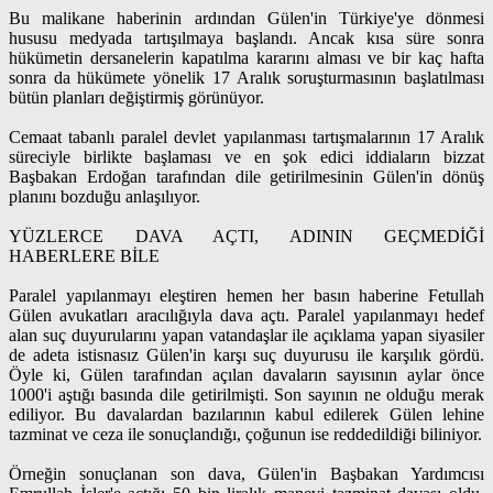
Bu malikane haberinin ardından Gülen'in Türkiye'ye dönmesi
hususu medyada tartışılmaya başlandı. Ancak kısa süre sonra
hükümetin dersanelerin kapatılma kararını alması ve bir kaç hafta
sonra da hükümete yönelik 17 Aralık soruşturmasının başlatılması
bütün planları değiştirmiş görünüyor.
Cemaat tabanlı paralel devlet yapılanması tartışmalarının 17 Aralık
süreciyle birlikte başlaması ve en şok edici iddiaların bizzat
Başbakan Erdoğan tarafından dile getirilmesinin Gülen'in dönüş
planını bozduğu anlaşılıyor.
YÜZLERCE DAVA AÇTI, ADININ GEÇMEDİĞİ
HABERLERE BİLE
Paralel yapılanmayı eleştiren hemen her basın haberine Fetullah
Gülen avukatları aracılığıyla dava açtı. Paralel yapılanmayı hedef
alan suç duyurularını yapan vatandaşlar ile açıklama yapan siyasiler
de adeta istisnasız Gülen'in karşı suç duyurusu ile karşılık gördü.
Öyle ki, Gülen tarafından açılan davaların sayısının aylar önce
1000'i aştığı basında dile getirilmişti. Son sayının ne olduğu merak
ediliyor. Bu davalardan bazılarının kabul edilerek Gülen lehine
tazminat ve ceza ile sonuçlandığı, çoğunun ise reddedildiği biliniyor.
Örneğin sonuçlanan son dava, Gülen'in Başbakan Yardımcısı