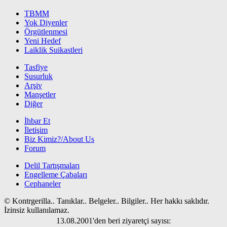
TBMM
Yok Diyenler
Örgütlenmesi
Yeni Hedef
Laiklik Suikastleri
Tasfiye
Susurluk
Arşiv
Manşetler
Diğer
İhbar Et
İletişim
Biz Kimiz?/About Us
Forum
Delil Tartışmaları
Engelleme Çabaları
Cephaneler
© Kontrgerilla.. Tanıklar.. Belgeler.. Bilgiler.. Her hakkı saklıdır.
İzinsiz kullanılamaz.
13.08.2001'den beri ziyaretçi sayısı: