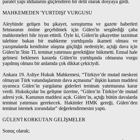
paralel yapı iddialarını güçlendiren bir delil olarak dosyaya girdi.
MAHKEMEDEN 'YURTDIŞI' VURGUSU
Aleyhinde gelişen bu şikayet, soruşturma ve gazete haberleri
fırtınasının önüne geçebilmek için Gülen'in sergilediği çaba
mahkemeleri bile isyan ettirdi. Öyle ki, Gülen'in şikayetine tazminat
talebine bakan bir mahkeme yurtdışında ikameti olması ve
yazışmalarda kendisine ulaşma güçlüğü nedeniyle, açtığı dava için
Gülen'in 5bin TL teminat yatırması gerektiğine hükmetti. Emsal hale
gelmesi beklenen kararda Gülen'in yurtdışında olmasına vurgu
yapılmış olması bir anlamda çok dikkat çekiciydi.
Ankara 19. Asliye Hukuk Mahkemesi, “Türkiye’de mutad meskeni
olmayan Türk vatandaşlarının dava açmasına” ilişkin kanun maddesi
uyarınca Gülen’in yargılama giderleri teminatı yatırmasına karar
verdi. Hukukçular bu gelişme üzerine, “Gülen’in Türkiye’de mutad
adresi yok. Kanunun maddesi açık. Gülen’in, açtığı bütün davalarda
teminat yatırması gerekecek. Hakimler HMK gereği, Gülen’den
teminat istemek zorundalar” değerlendirmesini yaptı.
GÜLEN'İ KORKUTAN GELİŞMELER
Sonuç olarak;