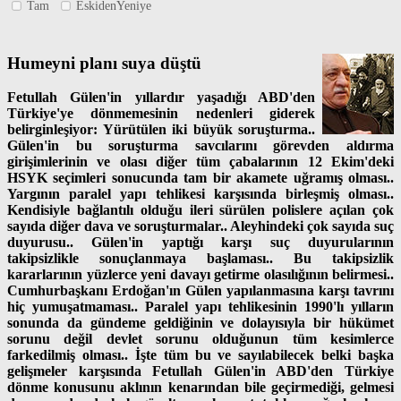
Tam
EskidenYeniye
Humeyni planı suya düştü
Fetullah Gülen'in yıllardır yaşadığı ABD'den
Türkiye'ye dönmemesinin nedenleri giderek
belirginleşiyor: Yürütülen iki büyük soruşturma..
Gülen'in bu soruşturma savcılarını görevden aldırma
girişimlerinin ve olası diğer tüm çabalarının 12 Ekim'deki
HSYK seçimleri sonucunda tam bir akamete uğramış olması..
Yargının paralel yapı tehlikesi karşısında birleşmiş olması..
Kendisiyle bağlantılı olduğu ileri sürülen polislere açılan çok
sayıda diğer dava ve soruşturmalar.. Aleyhindeki çok sayıda suç
duyurusu.. Gülen'in yaptığı karşı suç duyurularının
takipsizlikle sonuçlanmaya başlaması.. Bu takipsizlik
kararlarının yüzlerce yeni davayı getirme olasılığının belirmesi..
Cumhurbaşkanı Erdoğan'ın Gülen yapılanmasına karşı tavrını
hiç yumuşatmaması.. Paralel yapı tehlikesinin 1990'lı yılların
sonunda da gündeme geldiğinin ve dolayısıyla bir hükümet
sorunu değil devlet sorunu olduğunun tüm kesimlerce
farkedilmiş olması.. İşte tüm bu ve sayılabilecek belki başka
gelişmeler karşısında Fetullah Gülen'in ABD'den Türkiye
dönme konusunu aklının kenarından bile geçirmediği, gelmesi