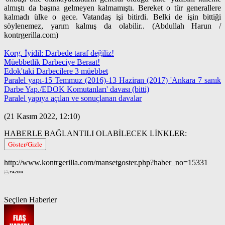
almıştı da başına gelmeyen kalmamıştı. Bereket o tür generallere
kalmadı ülke o gece. Vatandaş işi bitirdi. Belki de işin bittiği
söylenemez, yarım kalmış da olabilir.. (Abdullah Harun /
kontrgerilla.com)
Korg. İyidil: Darbede taraf değiliz!
Müebbetlik Darbeciye Beraat!
Edok'taki Darbecilere 3 müebbet
Paralel yapı-15 Temmuz (2016)-13 Haziran (2017) 'Ankara 7 sanık
Darbe Yap./EDOK Komutanları' davası (bitti)
Paralel yapıya açılan ve sonuçlanan davalar
(21 Kasım 2022, 12:10)
HABERLE BAĞLANTILI OLABİLECEK LİNKLER:
Göster/Gizle
http://www.kontrgerilla.com/mansetgoster.php?haber_no=15331
Seçilen Haberler