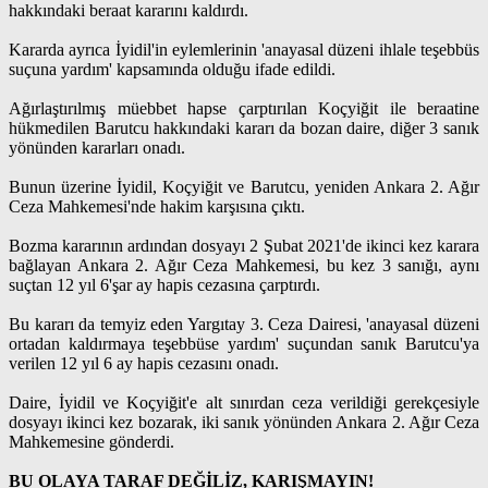
hakkındaki beraat kararını kaldırdı.
Kararda ayrıca İyidil'in eylemlerinin 'anayasal düzeni ihlale teşebbüs
suçuna yardım' kapsamında olduğu ifade edildi.
Ağırlaştırılmış müebbet hapse çarptırılan Koçyiğit ile beraatine
hükmedilen Barutcu hakkındaki kararı da bozan daire, diğer 3 sanık
yönünden kararları onadı.
Bunun üzerine İyidil, Koçyiğit ve Barutcu, yeniden Ankara 2. Ağır
Ceza Mahkemesi'nde hakim karşısına çıktı.
Bozma kararının ardından dosyayı 2 Şubat 2021'de ikinci kez karara
bağlayan Ankara 2. Ağır Ceza Mahkemesi, bu kez 3 sanığı, aynı
suçtan 12 yıl 6'şar ay hapis cezasına çarptırdı.
Bu kararı da temyiz eden Yargıtay 3. Ceza Dairesi, 'anayasal düzeni
ortadan kaldırmaya teşebbüse yardım' suçundan sanık Barutcu'ya
verilen 12 yıl 6 ay hapis cezasını onadı.
Daire, İyidil ve Koçyiğit'e alt sınırdan ceza verildiği gerekçesiyle
dosyayı ikinci kez bozarak, iki sanık yönünden Ankara 2. Ağır Ceza
Mahkemesine gönderdi.
BU OLAYA TARAF DEĞİLİZ, KARIŞMAYIN!