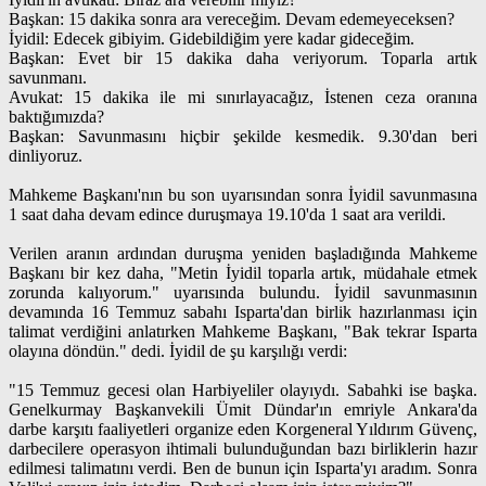
Başkan: 15 dakika sonra ara vereceğim. Devam edemeyeceksen?
İyidil: Edecek gibiyim. Gidebildiğim yere kadar gideceğim.
Başkan: Evet bir 15 dakika daha veriyorum. Toparla artık
savunmanı.
Avukat: 15 dakika ile mi sınırlayacağız, İstenen ceza oranına
baktığımızda?
Başkan: Savunmasını hiçbir şekilde kesmedik. 9.30'dan beri
dinliyoruz.
Mahkeme Başkanı'nın bu son uyarısından sonra İyidil savunmasına
1 saat daha devam edince duruşmaya 19.10'da 1 saat ara verildi.
Verilen aranın ardından duruşma yeniden başladığında Mahkeme
Başkanı bir kez daha, "Metin İyidil toparla artık, müdahale etmek
zorunda kalıyorum." uyarısında bulundu. İyidil savunmasının
devamında 16 Temmuz sabahı Isparta'dan birlik hazırlanması için
talimat verdiğini anlatırken Mahkeme Başkanı, "Bak tekrar Isparta
olayına döndün." dedi. İyidil de şu karşılığı verdi:
"15 Temmuz gecesi olan Harbiyeliler olayıydı. Sabahki ise başka.
Genelkurmay Başkanvekili Ümit Dündar'ın emriyle Ankara'da
darbe karşıtı faaliyetleri organize eden Korgeneral Yıldırım Güvenç,
darbecilere operasyon ihtimali bulunduğundan bazı birliklerin hazır
edilmesi talimatını verdi. Ben de bunun için Isparta'yı aradım. Sonra