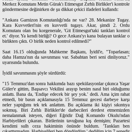
Merkez Komutanı Metin Gürak'ı Etimesgut Zırhlı Birlikler'i kontrole
göndermesine değinirken de şu dikkat çekici ifadeleri kullandı:
"Ankara Garnizon Komutanlığı'nda ne var? 28. Mekanize Tugay.
Kara Kuvvetleri'nin en kuvvetli tugayı. Akar, şimdi 2. Ordu
Komutanı olan bu korgenerale, 'Git Etimesgut'taki tankları kontrol
et.' diyor. Ya kendi birliği? O gece Ankara'yı kana bulayan tanklar o
birlikten çıktı. O birlik neden kontrol edilmedi?"
Saat 16.15 olduğunda Mahkeme Başkanı, İyidil'e, "Toparlasan;
daha Hamza'nın da savunması var. Sabahtan beri seni dinliyoruz."
uyarısında bulundu.
İyidil savunmasını şöyle sürdürdü:
"15 Temmuz'dan sonra hakkımda bazı spekülasyonlar çıkınca Yaşar
Güler'e gittim, Başsavcı Vekilini arayıp benim nasıl biri olduğumu
anlattı. Bana da, 'Endişe edecek bir şey yok.' dedi. Ama içim rahat
etmedi, bir basın açıklamasıyla 15 Temmuz gecesi darbeye karşı
neler yaptığımı tek tek anlattım. Bu açıklama iki kişiyi sıkıntıya
sokmuş. Biri Zırhlı Birlikler'de darbecileri derdest etmemizden
nemalanmak isteyen, diğeri Eğridir Dağ Komando Okulu'ndan
Harbiyelileri çıkaran. Birilerinin tavuğuna kış demişim; Pazartesi
kendimi sulh ceza hakiminin önünde buldum. 'Tankları ben
çıkarttırmadım, Harbiyelileri ben döndürdüm.' dediğim için 7 senedir