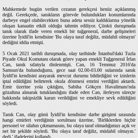
Mahkemede bugün verilen cezanın gerekçesi henüz açıklanmış
değil. Gerekçede, sanıkların görevde bulundukları konumlarında
darbeye engel olabilecekken buna adeta sessiz kaldıklarına yönelik
oluşan kanaatin etkili olduğu tahmin ediliyor. Çünkü duruşmada
tanık olarak ifade veren emekli bir tuğgeneral, darbe gelişmeleri
üzerine İyidil'in kendisine 'Bu olaya taraf değiliz, müdahil olmayın'
dediğini iddia etmişti.
5 Ocak 2021 tarihli duruşmada, olay tarihinde İstanbul'daki Tuzla
Piyade Okul Komutanı olarak görev yapan emekli Tuğgeneral İrfan
Can, tanık sıfatıyla dinlenmişti. Can, 16 Temmuz 2016'da
Samsun'da bulunduğunu, gece saat 02.00-03.00 sularında sanık
İyidil'in kendisini arayarak mevcut durumu bildirdiğini ve izinlerin
iptal edildiğini belirterek okula dönmesi emrini verdiğini aktardı.
Emir üzerine yola çıktığını, Sabiha Gökçen Havalimanı'nda
gözaltına alınarak tutuklandığını ifade eden Can, ilerleyen süreçte
hakkında takipsizlik kararı verildiğini ve emekliye sevk edildiğini
söyledi.
Tanık Can, olay günü İyidil'in kendisine darbe girişimi sırasında
hangi emirleri verdiğinin sorulması üzerine, 'Birliklerden hiçbir
personel ve silahın çıkmamasını, bu olaya taraf olmadığımızı açık ve
net bir şekilde söyledi. 'Bu olaya taraf değiliz, müdahil olmayın.'
dedi.' ifadelerini kullandı.