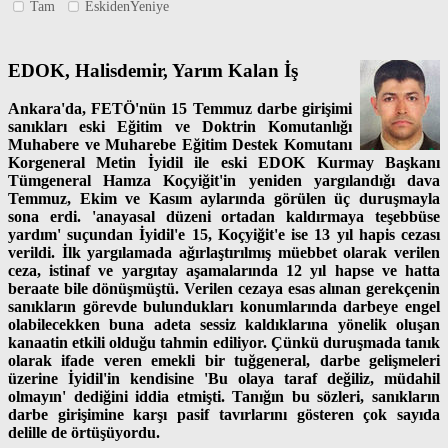
Tam
EskidenYeniye
EDOK, Halisdemir, Yarım Kalan İş
Ankara'da, FETÖ'nün 15 Temmuz darbe girişimi
sanıkları eski Eğitim ve Doktrin Komutanlığı
Muhabere ve Muharebe Eğitim Destek Komutanı
Korgeneral Metin İyidil ile eski EDOK Kurmay Başkanı
Tümgeneral Hamza Koçyiğit'in yeniden yargılandığı dava
Temmuz, Ekim ve Kasım aylarında görülen üç duruşmayla
sona erdi. 'anayasal düzeni ortadan kaldırmaya teşebbüse
yardım' suçundan İyidil'e 15, Koçyiğit'e ise 13 yıl hapis cezası
verildi. İlk yargılamada ağırlaştırılmış müebbet olarak verilen
ceza, istinaf ve yargıtay aşamalarında 12 yıl hapse ve hatta
beraate bile dönüşmüştü. Verilen cezaya esas alınan gerekçenin
sanıkların görevde bulundukları konumlarında darbeye engel
olabilecekken buna adeta sessiz kaldıklarına yönelik oluşan
kanaatin etkili olduğu tahmin ediliyor. Çünkü duruşmada tanık
olarak ifade veren emekli bir tuğgeneral, darbe gelişmeleri
üzerine İyidil'in kendisine 'Bu olaya taraf değiliz, müdahil
olmayın' dediğini iddia etmişti. Tanığın bu sözleri, sanıkların
darbe girişimine karşı pasif tavırlarını gösteren çok sayıda
delille de örtüşüyordu.