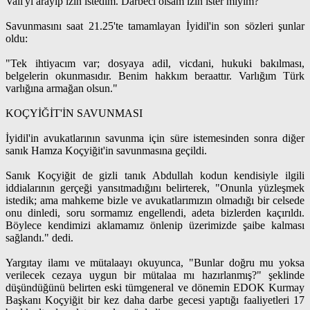
Vali'yi arayıp izin istedim. Darbeci olsam izin ister miyim?"
Savunmasını saat 21.25'te tamamlayan İyidil'in son sözleri şunlar
oldu:
"Tek ihtiyacım var; dosyaya adil, vicdani, hukuki bakılması,
belgelerin okunmasıdır. Benim hakkım beraattır. Varlığım Türk
varlığına armağan olsun."
KOÇYİĞİT'İN SAVUNMASI
İyidil'in avukatlarının savunma için süre istemesinden sonra diğer
sanık Hamza Koçyiğit'in savunmasına geçildi.
Sanık Koçyiğit de gizli tanık Abdullah kodun kendisiyle ilgili
iddialarının gerçeği yansıtmadığını belirterek, "Onunla yüzleşmek
istedik; ama mahkeme bizle ve avukatlarımızın olmadığı bir celsede
onu dinledi, soru sormamız engellendi, adeta bizlerden kaçırıldı.
Böylece kendimizi aklamamız önlenip üzerimizde şaibe kalması
sağlandı." dedi.
Yargıtay ilamı ve mütalaayı okuyunca, "Bunlar doğru mu yoksa
verilecek cezaya uygun bir mütalaa mı hazırlanmış?" şeklinde
düşündüğünü belirten eski tümgeneral ve dönemin EDOK Kurmay
Başkanı Koçyiğit bir kez daha darbe gecesi yaptığı faaliyetleri 17