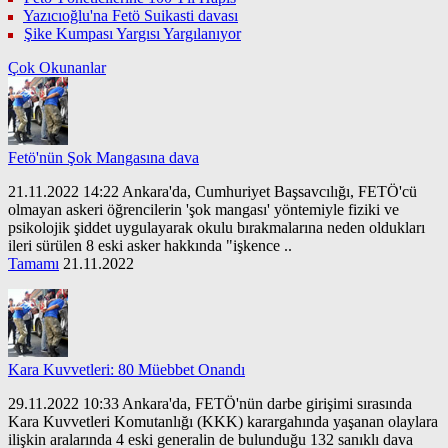
Yazıcıoğlu'na Fetö Suikasti davası
Şike Kumpası Yargısı Yargılanıyor
Çok Okunanlar
Fetö'nün Şok Mangasına dava
21.11.2022 14:22 Ankara'da, Cumhuriyet Başsavcılığı, FETÖ'cü
olmayan askeri öğrencilerin 'şok mangası' yöntemiyle fiziki ve
psikolojik şiddet uygulayarak okulu bırakmalarına neden oldukları
ileri sürülen 8 eski asker hakkında "işkence ..
Tamamı
21.11.2022
Kara Kuvvetleri: 80 Müebbet Onandı
29.11.2022 10:33 Ankara'da, FETÖ'nün darbe girişimi sırasında
Kara Kuvvetleri Komutanlığı (KKK) karargahında yaşanan olaylara
ilişkin aralarında 4 eski generalin de bulunduğu 132 sanıklı dava