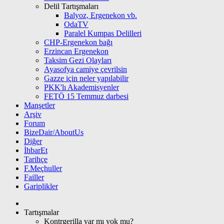
Delil Tartışmaları
Balyoz, Ergenekon vb.
OdaTV
Paralel Kumpas Delilleri
CHP-Ergenekon bağı
Erzincan Ergenekon
Taksim Gezi Olayları
Ayasofya camiye çevrilsin
Gazze için neler yapılabilir
PKK'lı Akademisyenler
FETÖ 15 Temmuz darbesi
Manşetler
Arşiv
Forum
BizeDair/AboutUs
Diğer
İhbarEt
Tarihçe
F.Meçhuller
Failler
Gariplikler
Tartışmalar
Kontrgerilla var mı yok mu?