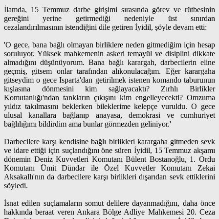
İlamda, 15 Temmuz darbe girişimi sırasında görev ve rütbesinin
gereğini yerine getirmediği nedeniyle üst sınırdan
cezalandırılmasının istendiğini dile getiren İyidil, şöyle devam etti:
'O gece, bana bağlı olmayan birliklere neden gitmediğim için hesap
soruluyor. Yüksek mahkemenin askeri temayül ve disiplini dikkate
almadığını düşünüyorum. Bana bağlı karargah, darbecilerin eline
geçmiş, gitsem onlar tarafından alıkonulacağım. Eğer karargaha
gitseydim o gece Isparta'dan getirilmek istenen komando taburunun
kışlasına dönmesini kim sağlayacaktı? Zırhlı Birlikler
Komutanlığı'ndan tankların çıkışını kim engelleyecekti? Omzuma
yıldız takılmasını beklerken bileklerime kelepçe vuruldu. O gece
ulusal kanallara bağlanıp anayasa, demokrasi ve cumhuriyet
bağlılığımı bildirdim ama bunlar görmezden geliniyor.'
Darbecilere karşı kendisine bağlı birlikleri karargaha gitmeden sevk
ve idare ettiği için suçlandığını öne süren İyidil, 15 Temmuz akşamı
dönemin Deniz Kuvvetleri Komutanı Bülent Bostanoğlu, 1. Ordu
Komutanı Ümit Dündar ile Özel Kuvvetler Komutanı Zekai
Aksakallı'nın da darbecilere karşı birlikleri dışarıdan sevk ettiklerini
söyledi.
İsnat edilen suçlamaların somut delilere dayanmadığını, daha önce
hakkında beraat veren Ankara Bölge Adliye Mahkemesi 20. Ceza