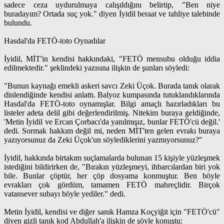
sadece ceza uydurulmaya calışıldığını belirtip, "Ben niye
buradayım? Ortada suç yok." diyen İyidil beraat ve tahliye talebinde
bulundu.
Hasdal'da FETÖ-toto Oynadılar
İyidil, MİT'in kendisi hakkındaki, "FETÖ mensubu olduğu iddia
edilmektedir." şeklindeki yazısına ilişkin de şunları söyledi:
"Bunun kaynağı emekli askeri savcı Zeki Üçok. Burada tanık olarak
dinlendiğinde kendisi anlattı. Balyoz kumpasında tutuklandıklarında
Hasdal'da FETÖ-toto oynamışlar. Bilgi amaçlı hazırladıkları bu
listeler adeta delil gibi değerlendirilmiş. Nitekim buraya geldiğinde,
'Metin İyidil ve Ercan Çorbacı'da yanılmışız, bunlar FETÖ'cü değil.'
dedi. Sormak hakkım değil mi, neden MİT'ten gelen evrakı buraya
yazıyorsunuz da Zeki Üçok'un söylediklerini yazmıyorsunuz?"
İyidil, hakkında birtakım suçlamalarda bulunan 15 kişiyle yüzleşmek
istediğini bildirirken de, "Bırakın yüzleşmeyi, ihbarcılardan biri yok
bile. Bunlar çöptür, her çöp dosyama konmuştur. Ben böyle
evrakları çok gördüm, tamamen FETÖ mahreçlidir. Birçok
vatansever subayı böyle yediler." dedi.
Metin İyidil, kendisi ve diğer sanık Hamza Koçyiğit için "FETÖ'cü"
diyen gizli tanık kod Abdullah'a ilişkin de şöyle konuştu: