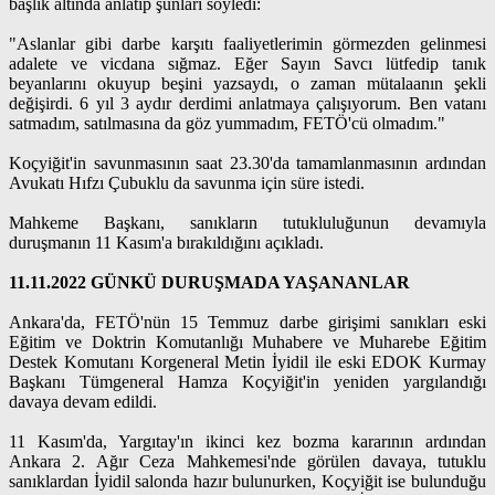
başlık altında anlatıp şunları söyledi:
"Aslanlar gibi darbe karşıtı faaliyetlerimin görmezden gelinmesi
adalete ve vicdana sığmaz. Eğer Sayın Savcı lütfedip tanık
beyanlarını okuyup beşini yazsaydı, o zaman mütalaanın şekli
değişirdi. 6 yıl 3 aydır derdimi anlatmaya çalışıyorum. Ben vatanı
satmadım, satılmasına da göz yummadım, FETÖ'cü olmadım."
Koçyiğit'in savunmasının saat 23.30'da tamamlanmasının ardından
Avukatı Hıfzı Çubuklu da savunma için süre istedi.
Mahkeme Başkanı, sanıkların tutukluluğunun devamıyla
duruşmanın 11 Kasım'a bırakıldığını açıkladı.
11.11.2022 GÜNKÜ DURUŞMADA YAŞANANLAR
Ankara'da, FETÖ'nün 15 Temmuz darbe girişimi sanıkları eski
Eğitim ve Doktrin Komutanlığı Muhabere ve Muharebe Eğitim
Destek Komutanı Korgeneral Metin İyidil ile eski EDOK Kurmay
Başkanı Tümgeneral Hamza Koçyiğit'in yeniden yargılandığı
davaya devam edildi.
11 Kasım'da, Yargıtay'ın ikinci kez bozma kararının ardından
Ankara 2. Ağır Ceza Mahkemesi'nde görülen davaya, tutuklu
sanıklardan İyidil salonda hazır bulunurken, Koçyiğit ise bulunduğu