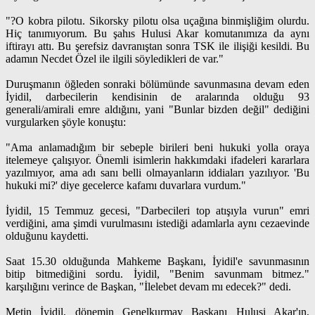
"?O kobra pilotu. Sikorsky pilotu olsa uçağına binmişliğim olurdu.
Hiç tanımıyorum. Bu şahıs Hulusi Akar komutanımıza da aynı
iftirayı attı. Bu şerefsiz davranıştan sonra TSK ile ilişiği kesildi. Bu
adamın Necdet Özel ile ilgili söyledikleri de var."
Duruşmanın öğleden sonraki bölümünde savunmasına devam eden
İyidil, darbecilerin kendisinin de aralarında olduğu 93
generali/amirali emre aldığını, yani "Bunlar bizden değil" dediğini
vurgularken şöyle konuştu:
"Ama anlamadığım bir sebeple birileri beni hukuki yolla oraya
itelemeye çalışıyor. Önemli isimlerin hakkımdaki ifadeleri kararlara
yazılmıyor, ama adı sanı belli olmayanların iddiaları yazılıyor. 'Bu
hukuki mi?' diye gecelerce kafamı duvarlara vurdum."
İyidil, 15 Temmuz gecesi, "Darbecileri top atışıyla vurun" emri
verdiğini, ama şimdi vurulmasını istediği adamlarla aynı cezaevinde
olduğunu kaydetti.
Saat 15.30 olduğunda Mahkeme Başkanı, İyidil'e savunmasının
bitip bitmediğini sordu. İyidil, "Benim savunmam bitmez."
karşılığını verince de Başkan, "İlelebet devam mı edecek?" dedi.
Metin İyidil, dönemin Genelkurmay Başkanı Hulusi Akar'ın,