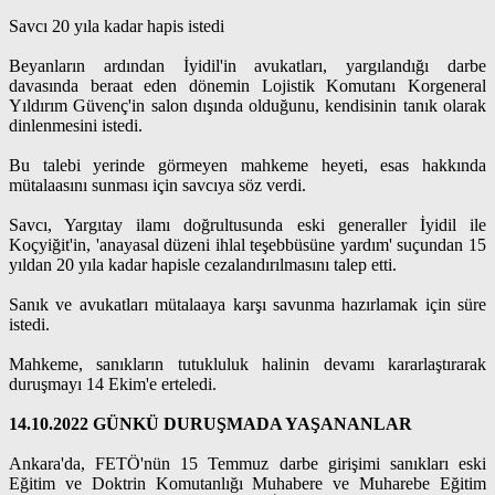
Savcı 20 yıla kadar hapis istedi
Beyanların ardından İyidil'in avukatları, yargılandığı darbe
davasında beraat eden dönemin Lojistik Komutanı Korgeneral
Yıldırım Güvenç'in salon dışında olduğunu, kendisinin tanık olarak
dinlenmesini istedi.
Bu talebi yerinde görmeyen mahkeme heyeti, esas hakkında
mütalaasını sunması için savcıya söz verdi.
Savcı, Yargıtay ilamı doğrultusunda eski generaller İyidil ile
Koçyiğit'in, 'anayasal düzeni ihlal teşebbüsüne yardım' suçundan 15
yıldan 20 yıla kadar hapisle cezalandırılmasını talep etti.
Sanık ve avukatları mütalaaya karşı savunma hazırlamak için süre
istedi.
Mahkeme, sanıkların tutukluluk halinin devamı kararlaştırarak
duruşmayı 14 Ekim'e erteledi.
14.10.2022 GÜNKÜ DURUŞMADA YAŞANANLAR
Ankara'da, FETÖ'nün 15 Temmuz darbe girişimi sanıkları eski
Eğitim ve Doktrin Komutanlığı Muhabere ve Muharebe Eğitim