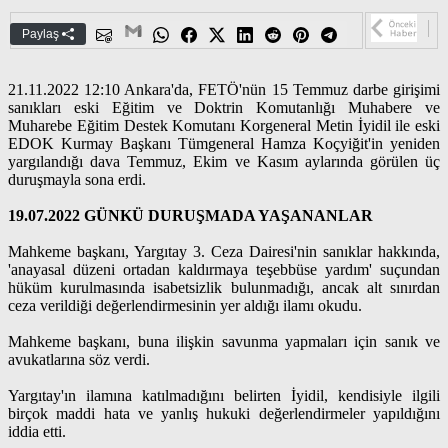
Paylaş
21.11.2022 12:10 Ankara'da, FETÖ'nün 15 Temmuz darbe girişimi
sanıkları eski Eğitim ve Doktrin Komutanlığı Muhabere ve
Muharebe Eğitim Destek Komutanı Korgeneral Metin İyidil ile eski
EDOK Kurmay Başkanı Tümgeneral Hamza Koçyiğit'in yeniden
yargılandığı dava Temmuz, Ekim ve Kasım aylarında görülen üç
duruşmayla sona erdi.
19.07.2022 GÜNKÜ DURUŞMADA YAŞANANLAR
Mahkeme başkanı, Yargıtay 3. Ceza Dairesi'nin sanıklar hakkında,
'anayasal düzeni ortadan kaldırmaya teşebbüse yardım' suçundan
hüküm kurulmasında isabetsizlik bulunmadığı, ancak alt sınırdan
ceza verildiği değerlendirmesinin yer aldığı ilamı okudu.
Mahkeme başkanı, buna ilişkin savunma yapmaları için sanık ve
avukatlarına söz verdi.
Yargıtay'ın ilamına katılmadığını belirten İyidil, kendisiyle ilgili
birçok maddi hata ve yanlış hukuki değerlendirmeler yapıldığını
iddia etti.