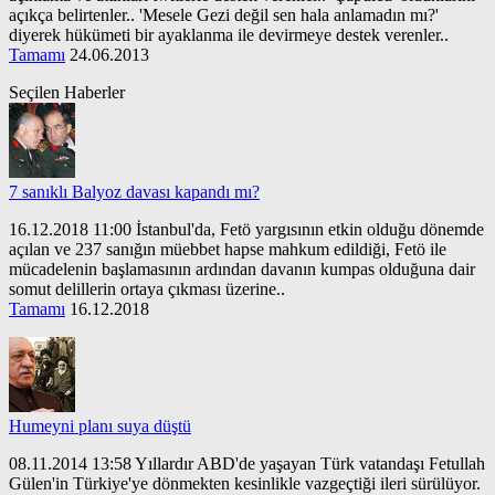
açıkça belirtenler.. 'Mesele Gezi değil sen hala anlamadın mı?'
diyerek hükümeti bir ayaklanma ile devirmeye destek verenler..
Tamamı
24.06.2013
Seçilen Haberler
7 sanıklı Balyoz davası kapandı mı?
16.12.2018 11:00 İstanbul'da, Fetö yargısının etkin olduğu dönemde
açılan ve 237 sanığın müebbet hapse mahkum edildiği, Fetö ile
mücadelenin başlamasının ardından davanın kumpas olduğuna dair
somut delillerin ortaya çıkması üzerine..
Tamamı
16.12.2018
Humeyni planı suya düştü
08.11.2014 13:58 Yıllardır ABD'de yaşayan Türk vatandaşı Fetullah
Gülen'in Türkiye'ye dönmekten kesinlikle vazgeçtiği ileri sürülüyor.