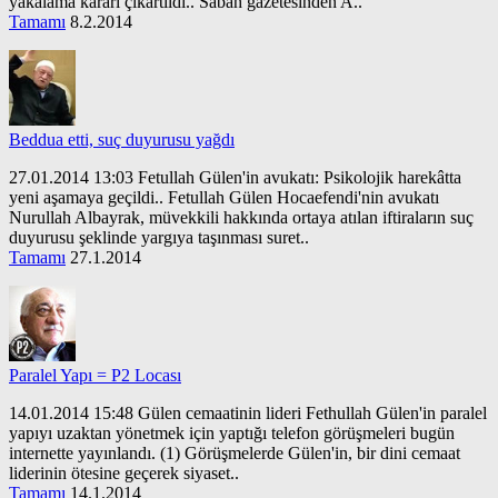
yakalama kararı çıkartıldı.. Sabah gazetesinden A..
Tamamı
8.2.2014
Beddua etti, suç duyurusu yağdı
27.01.2014 13:03 Fetullah Gülen'in avukatı: Psikolojik harekâtta
yeni aşamaya geçildi.. Fetullah Gülen Hocaefendi'nin avukatı
Nurullah Albayrak, müvekkili hakkında ortaya atılan iftiraların suç
duyurusu şeklinde yargıya taşınması suret..
Tamamı
27.1.2014
Paralel Yapı = P2 Locası
14.01.2014 15:48 Gülen cemaatinin lideri Fethullah Gülen'in paralel
yapıyı uzaktan yönetmek için yaptığı telefon görüşmeleri bugün
internette yayınlandı. (1) Görüşmelerde Gülen'in, bir dini cemaat
liderinin ötesine geçerek siyaset..
Tamamı
14.1.2014