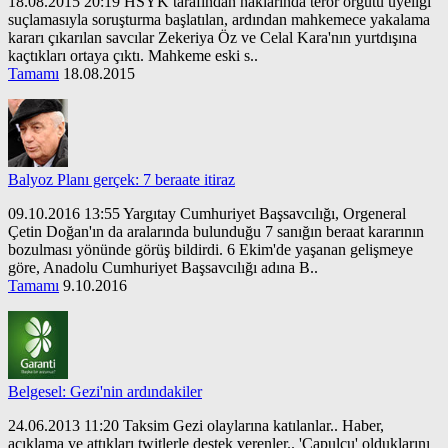
18.08.2015 20:19 HSYK tarafından haklarında terör örgütü üyeliği
suçlamasıyla soruşturma başlatılan, ardından mahkemece yakalama
kararı çıkarılan savcılar Zekeriya Öz ve Celal Kara'nın yurtdışına
kaçtıkları ortaya çıktı. Mahkeme eski s..
Tamamı
18.08.2015
Balyoz Planı gerçek: 7 beraate itiraz
09.10.2016 13:55 Yargıtay Cumhuriyet Başsavcılığı, Orgeneral
Çetin Doğan'ın da aralarında bulunduğu 7 sanığın beraat kararının
bozulması yönünde görüş bildirdi. 6 Ekim'de yaşanan gelişmeye
göre, Anadolu Cumhuriyet Başsavcılığı adına B..
Tamamı
9.10.2016
Belgesel: Gezi'nin ardındakiler
24.06.2013 11:20 Taksim Gezi olaylarına katılanlar.. Haber,
açıklama ve attıkları twitlerle destek verenler.. 'Çapulcu' olduklarını