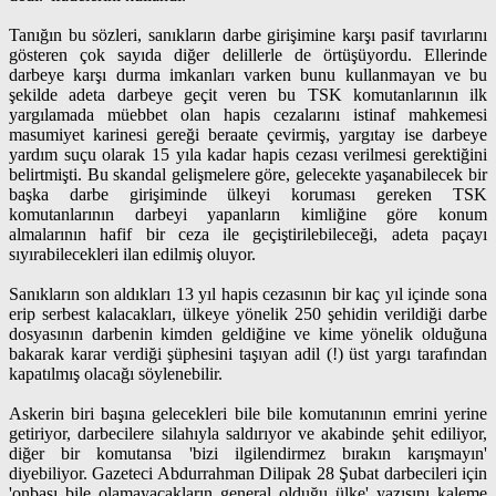
Tanığın bu sözleri, sanıkların darbe girişimine karşı pasif tavırlarını
gösteren çok sayıda diğer delillerle de örtüşüyordu. Ellerinde
darbeye karşı durma imkanları varken bunu kullanmayan ve bu
şekilde adeta darbeye geçit veren bu TSK komutanlarının ilk
yargılamada müebbet olan hapis cezalarını istinaf mahkemesi
masumiyet karinesi gereği beraate çevirmiş, yargıtay ise darbeye
yardım suçu olarak 15 yıla kadar hapis cezası verilmesi gerektiğini
belirtmişti. Bu skandal gelişmelere göre, gelecekte yaşanabilecek bir
başka darbe girişiminde ülkeyi koruması gereken TSK
komutanlarının darbeyi yapanların kimliğine göre konum
almalarının hafif bir ceza ile geçiştirilebileceği, adeta paçayı
sıyırabilecekleri ilan edilmiş oluyor.
Sanıkların son aldıkları 13 yıl hapis cezasının bir kaç yıl içinde sona
erip serbest kalacakları, ülkeye yönelik 250 şehidin verildiği darbe
dosyasının darbenin kimden geldiğine ve kime yönelik olduğuna
bakarak karar verdiği şüphesini taşıyan adil (!) üst yargı tarafından
kapatılmış olacağı söylenebilir.
Askerin biri başına gelecekleri bile bile komutanının emrini yerine
getiriyor, darbecilere silahıyla saldırıyor ve akabinde şehit ediliyor,
diğer bir komutansa 'bizi ilgilendirmez bırakın karışmayın'
diyebiliyor. Gazeteci Abdurrahman Dilipak 28 Şubat darbecileri için
'onbaşı bile olamayacakların general olduğu ülke' yazısını kaleme