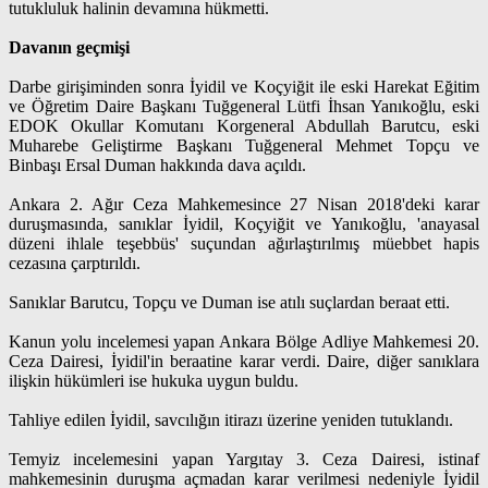
tutukluluk halinin devamına hükmetti.
Davanın geçmişi
Darbe girişiminden sonra İyidil ve Koçyiğit ile eski Harekat Eğitim
ve Öğretim Daire Başkanı Tuğgeneral Lütfi İhsan Yanıkoğlu, eski
EDOK Okullar Komutanı Korgeneral Abdullah Barutcu, eski
Muharebe Geliştirme Başkanı Tuğgeneral Mehmet Topçu ve
Binbaşı Ersal Duman hakkında dava açıldı.
Ankara 2. Ağır Ceza Mahkemesince 27 Nisan 2018'deki karar
duruşmasında, sanıklar İyidil, Koçyiğit ve Yanıkoğlu, 'anayasal
düzeni ihlale teşebbüs' suçundan ağırlaştırılmış müebbet hapis
cezasına çarptırıldı.
Sanıklar Barutcu, Topçu ve Duman ise atılı suçlardan beraat etti.
Kanun yolu incelemesi yapan Ankara Bölge Adliye Mahkemesi 20.
Ceza Dairesi, İyidil'in beraatine karar verdi. Daire, diğer sanıklara
ilişkin hükümleri ise hukuka uygun buldu.
Tahliye edilen İyidil, savcılığın itirazı üzerine yeniden tutuklandı.
Temyiz incelemesini yapan Yargıtay 3. Ceza Dairesi, istinaf
mahkemesinin duruşma açmadan karar verilmesi nedeniyle İyidil