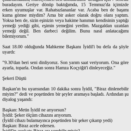
buradayım. Geriye dönüp baktığımda, 15 Temmuz'da içimizde
erken uyumuşlar var. Rahatsızlananlar var. Acaba ben de başımı
kuma gömse miydim? Ama bir asker olarak doğru olanı yaptım.
Yoksa ben de, sizin eşinizin veya hakime hanımın kendisinin yaptığı
yemeği yediği gibi, eşimin yemeğini yerdim. Mazgaldan uzatılan
yemeği değil. Ben darbeci değilim. Bunu nasıl anlatacağımı
bilemiyorum."
Saat 18.00 olduğunda Mahkeme Başkanı İyidil'i bu defa da şöyle
uyardı:
"9.30'dan beri seni dinliyoruz. Son yarım saat veriyorum. Ona göre
ayarla, toparla. Ondan sonra Hamza Koçyiğit'i dinleyeceğiz."
Şekeri Düştü
Başkan'ın bu uyarısından 10 dakika sonra İyidil, "Biraz dinlenebilir
miyim?" dedi ve poşetinden bir şeyler aramaya başladı. Ardından şu
diyalog yaşandı:
Başkan: Metin İyidil ne arıyorsun?
İyidil: Şeker ölçüm cihazını arıyorum.
(İyidil cihazı bulamayınca poşetinden bir şeker çıkarıp yedi)
Başkan: Biraz acele edersen.
İyidil'in avukatı: Biraz ara verebilir miyiz?