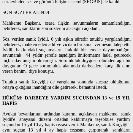
cezaevinden ses ve görüntü bilişim sistemi (SEGBİS) ile katıldı.
SON SÖZLER ALINDI
Mahkeme Başkanı, esasa ilişkin savunmaların tamamlandığını
belirterek, sanıkların son sözlerini alacağını açıkladı.
Söz verilen sanık İyidil, 6 yılı aşkın süredir tutuklu yargılandığını
belirterek, mahkemeden adil ve vicdani bir karar vermesini talep etti.
İyidil, hakkındaki suçlamaların hukuki bir temele dayanmadığını
savunarak, '44 yıldır şerefle taşıdığım üniformama halel getirecek
hiçbir davranışım olmamıştır. Sorumluluk duygusu ölümden ağır bir
duygudur. O gece sorumluluk alanımda darbecilere karşı ilk emri
veren benim.' diye konuştu.
Tutuklu sanık Koçyiğit de yargılama sonunda suçsuz olduğunun
ortaya çıktığına inandığını dile getirerek, beraatini istedi.
HÜKÜM: DARBEYE YARDIM SUÇUNDAN 13 ve 15 YIL
HAPİS
Avukat beyanlarının ardından kararını açıklayan mahkeme, sanık
İyidil'e 'anayasal düzeni ortadan kaldırmaya teşebbüse yardım'
suçundan 15 yıl 10 ay hapis cezası verdi. Mahkeme, sanık Koçyiğit'i
aynı suçtan 13 yıl 4 ay hapis cezasına çarptırarak, sanıkların