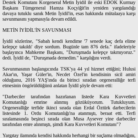
Destek Komutanı Korgeneral Metin İyidil ile eski EDOK Kurmay
Başkanı Tümgeneral Hamza Koçyiğit'in yeniden yargılandığı
davaya tutuklu sanık Metin İyidil'in, esas hakkında mütalaaya karşı
savunmasını yapmasıyla devam edildi.
METİN İYİDİL'İN SAVUNMASI
İyidil sözlerine, "Sabah kendi kendime '7 senede kaç defa elime
kelepçe takıldı' diye sordum. Bugünle tam 876 defa." ifadeleriyle
başlayınca Mahkeme Başkanı, "Duruşmada kelepçe takmıyoruz."
dedi. İyidil de, "Duruşmada demedim." karşılığını verdi.
Savunmasının başlangıcında TSK'ya 44 yıl hizmet ettiğini; Hulusi
Akar'ın, Yaşar Güler'in, Necdet Özel'in kendisinin sicil amiri
olduğunu, 2016 YAŞ'ında da birinci sıradan orgeneralliğe terfi
etmesinin öngörüldüğünü anlatan İyidil şöyle devam etti:
"Darbeciler tarafından hazırlanan listede Kara Kuvvetleri
Komutanlığı emrine alınmış gözüküyorum. Tutukluyum.
Orgeneralliğe terfide ikinci sırada olan Erdal Öztürk darbecilerin
listesinde 1. Ordu Komutanlığı'na atanmıştı, beraat etti. Terfi
sıralamasında beşinci sırada olan Musa Aysever yine darbeciler
tarafından emre alınmıştı, şimdi Kara Kuvvetleri Komutanı"?
Yargıtay ilamında kendisi hakkında herhangi bir suçlama olmadığını,