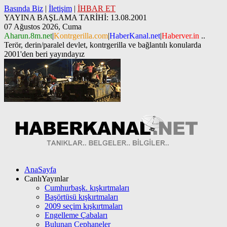
Basında Biz
|
İletişim
|
İHBAR ET
YAYINA BAŞLAMA TARİHİ: 13.08.2001
07 Ağustos 2026, Cuma
Aharun.8m.net
|
Kontrgerilla.com
|
HaberKanal.net
|
Haberver.in
..
Terör, derin/paralel devlet, kontrgerilla ve bağlantılı konularda
2001'den beri yayındayız
AnaSayfa
CanlıYayınlar
Cumhurbaşk. kışkırtmaları
Başörtüsü kışkırtmaları
2009 seçim kışkırtmaları
Engelleme Çabaları
Bulunan Cephaneler