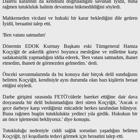
Dairesi kararının da kendisini doğruladığını savunan İyidil, buna
rağmen tutukluluk halinin devamına hükmedildiğini söyledi.
Mahkemeden vicdani ve hukuki bir karar beklediğini dile getiren
İyidil, beraatini talep etti.
'Ben vatanı satmadım'
Dönemin EDOK Kurmay Başkanı eski Tümgeneral Hamza
Koçyiğit de askerlik görevi boyunca mesleğine ve milletine karşı
sadakatsizlik yapmadığını iddia ederek, 'Ben vatanı satmadım, ihanet
etmedim, ihaneti de görmezden gelmedim.' dedi.
Önceki savunmalarında da bu konuya dair birçok delil sunduğunu
belirten Koçyiğit, kendisiyle aynı durumda olan bazı kişilerin beraat
ettiğini söyledi.
Darbe girişimi sırasında FETÖ'cülerle hareket ettiğine dair dava
dosyasında bir delil bulunmadığını ileri süren Koçyiğit, 'Ancak o
gece darbeye karşı verdiğimiz mücadele herkes tarafından biliniyor.
Buna rağmen bugün tutuklulukta yedinci yıla girdik. Hukukun bir
an önce işlemesini bekliyoruz.' diye konuştu.
Tutukluluğu nedeniyle ciddi sağlık sorunları yaşadığını belirten
Koçyiğit, iyi koşullarda tedavi görmek için beraatini talep etti.