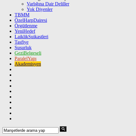
Varlığına Dair Deliller
Yok Diyenler
TBMM
ÖzelHarpDairesi
Örgütlenme
YeniHedef
LaiklikSuikastleri
Tasfiye
Susurluk
GeziBelgeseli
ParalelYapı
Akademisyen