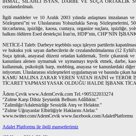
İHMAL, SİLAHLI İSYAN, DARBE VE SUÇA ORTAKLIK SUÇU İŞLEMİŞL
cezalandırılmalı.
İlgili maddeler ve 10 Aralık 2003 yılında anlaşması imzalanan v
Sözleşmesi”ni ve Uluslararası Yolsuzlukla Savaş Sözleşmelerini, 5
tüccarlarına, işsizliğe, kaosa, cuntaya, organize suçlara, işsizliğe, 
halkını öldüren Esed destekçisi İran'ın, HDP’nin, CHP’NİN İŞBANK h
NETİCE-İ Taleb: Darbeye teşebbüs suçu işleyen partilerin kapatılması
ve hukuku yok sayan darbecilerin de cezalandırılmalarına (12 Eylül'de
Suça iştirak, anayasal düzeni ortadan kaldırmak, Terör çıkararak 
kanunlara alenen uymamak ve uymamayı teşvik etmek, darbe, kaos-
kullanmak, psikolojik harp, mobbing, anayasa ve kanunlardaki diğer ben
istiyorum. Uluslararası sözleşmeleri uygulamayan ve basında çıkan
KAMU MALINA ZARAR VEREN VATAN HAİNİ ve TERÖR İŞ
TİCARET YAPMASI YASAK OLDUĞU HALDE İŞBANK TİCARETİ YAP
Âdem Çevik www.AdemCevik.com Tel.+905322033274
"Zulme Karşı Dilsiz Şeytanlık Belhum Adâllıktır."
"Zalimliğe/Adaletsizliğe Sessizlik Ateş ve Helaktır."
"Zulme Uğrayanlar Elbirliğiyle Haklarını Alırlar."
www.twitter.com/AdemCevik www.facebook.com/AdaletPlatformu
Adalet Platformu ile ilgili manşetlerimiz