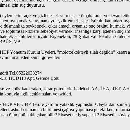
ilmesi için suç duyurusu.
t eylemlerini açık ve gizli destek vermek, terör çıkararak ve devam ett
nen uymamak ve uymamayı teşvik etmek, suça iştirak, kanunları uygu
 ve düşmanlığa sevketmek, çıkar amaçlı organize suç örgütü kurmak, 
e toplumsal krizlere sebebiyet vermek, insanlığa karşı işlenen suçla
efet, silahlı terör örgütü Ergenekon, 28 Şubat v.d. Fetullah Gülen ve 
BBÜS, VB.
 HDP Yönetim Kurulu Üyeleri, "molotofkokteyli silah değildir" kararı al
evini ihmal eden kamu görevlileri.
törü Tel.05322033274
p Sk.18 HUD113 Apt. Gerede Bolu
 mobese ve polis kameraları, zarar görenlerin ifadeleri. AA, İHA, 
 konuyla ilgili açıklamaları ve twitleri.
re HDP VE CHP Teröre yardım yataklık yapmıştır. Olaylardan sonra yap
tleri, aslında tamamen bitirilmesi çağrısı yapılması gerekirken, o kurna
 insan ölümünü haklı çıkarabilir? Siyaset ne iş yapacak? Siyasetin söyl