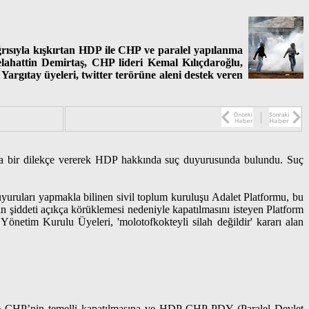
ağrısıyla kışkırtan HDP ile CHP ve paralel yapılanma
elahattin Demirtaş, CHP lideri Kemal Kılıçdaroğlu,
Yargıtay üyeleri, twitter terörüne aleni destek veren
ına bir dilekçe vererek HDP hakkında suç duyurusunda bulundu. Suç
uyuruları yapmakla bilinen sivil toplum kuruluşu Adalet Platformu, bu
in şiddeti açıkça körüklemesi nedeniyle kapatılmasını isteyen Platform
Yönetim Kurulu Üyeleri, 'molotofkokteyli silah değildir' kararı alan
P ve CHP’nin temelli kapatılmasına ve HDP-CHP-PDY (Paralel Devlet