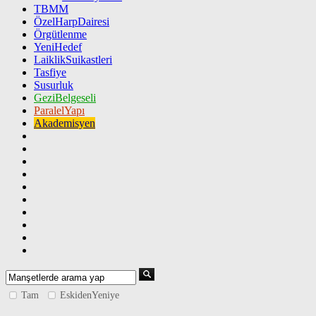
TBMM
ÖzelHarpDairesi
Örgütlenme
YeniHedef
LaiklikSuikastleri
Tasfiye
Susurluk
GeziBelgeseli
ParalelYapı
Akademisyen
Tam
EskidenYeniye