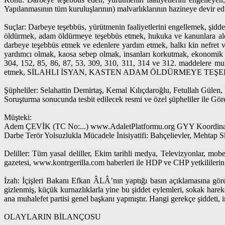
Yapılanmasının tüm kuruluşlarının) malvarlıklarının hazineye devir ed
Suçlar: Darbeye teşebbüs, yürütmenin faaliyetlerini engellemek, şidde
öldürmek, adam öldürmeye teşebbüs etmek, hukuka ve kanunlara ale
darbeye teşebbüs etmek ve edenlere yardım etmek, halkı kin nefret
yardımcı olmak, kaosa sebep olmak, insanları korkutmak, ekonomik v
304, 152, 85, 86, 87, 53, 309, 310, 311, 314 ve 312. maddelere muhal
etmek, SİLAHLI İSYAN, KASTEN ADAM ÖLDÜRMEYE TEŞE
Şüpheliler: Selahattin Demirtaş, Kemal Kılıçdaroğlu, Fetullah Gülen,
Soruşturma sonucunda tesbit edilecek resmi ve özel şüpheliler ile Gör
Müşteki:
Adem ÇEVİK (TC No:...) www.AdaletPlatformu.org GYY Koordina
Darbe Terör Yolsuzlukla Mücadele İnisiyatifi: Bahçelievler, Mehta
Deliller: Tüm yasal deliller, Ekim tarihli medya, Televizyonlar,
gazetesi, www.kontrgerilla.com haberleri ile HDP ve CHP yetkililerinin
İzah: İçişleri Bakanı Efkan ÂLÂ’nın yaptığı basın açıklamasına gö
gizlenmiş, küçük kurnazlıklarla yine bu şiddet eylemleri, sokak hareke
ana muhalefet partisi genel başkanı yapmıştır. Hangi gerekçe şiddeti,
OLAYLARIN BİLANÇOSU