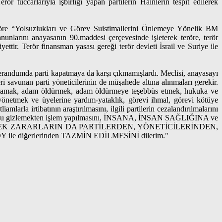
arıyla işbirliği yapan partilerin Hainlerin tespit edilerek
göre “Yolsuzlukları ve Görev Suistimallerini Önlemeye Yönelik BM
nlarını anayasanın 90.maddesi çerçevesinde işleterek teröre, terör
ettir. Terör finansman yasası gereği terör devleti İsrail ve Suriye ile
ferandumda parti kapatmaya da karşı çıkmamışlardı. Meclisi, anayasayı
i savunan parti yöneticilerinin de müşahede altına alınmaları gerekir.
yaralamak, adam öldürmek, adam öldürmeye teşebbüs etmek, hukuka ve
netmek ve üyelerine yardım-yataklık, görevi ihmal, görevi kötüye
rla irtibatının araştırılmasını, ilgili partilerin cezalandırılmalarını
-suçluyu gizlemekten işlem yapılmasını, İNSANA, İNSAN SAĞLIĞINA ve
CEK ZARARLARIN DA PARTİLERDEN, YÖNETİCİLERİNDEN,
 diğerlerinden TAZMİN EDİLMESİNİ dilerim."