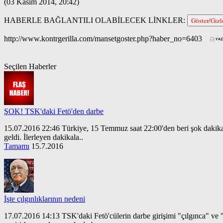
(03 Kasım 2014, 20:42)
HABERLE BAĞLANTILI OLABİLECEK LİNKLER:
Göster/Gizl
http://www.kontrgerilla.com/mansetgoster.php?haber_no=6403
Seçilen Haberler
ŞOK! TSK'daki Fetö'den darbe
15.07.2016 22:46 Türkiye, 15 Temmuz saat 22:00'den beri şok dakikalar 
geldi. İlerleyen dakikala..
Tamamı
15.7.2016
İşte çılgınlıklarının nedeni
17.07.2016 14:13 TSK'daki Fetö'cülerin darbe girişimi "çılgınca" ve