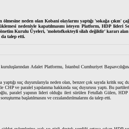
inin ölmesine neden olan Kobani olaylarını yaptığı 'sokağa çıkın' ç
üklemesi nedeniyle kapatılmasını isteyen Platform, HDP lideri S
netim Kurulu Üyeleri, 'molotofkokteyli silah değildir' kararı alan 
a talep etti.
m kuruluşlarından Adalet Platformu, İstanbul Cumhuriyet Başsavcılığ
 yaptığı suç duyurularıyla neden olan, benzer çok sayıda kritik suç d
 ile CHP ve paralel yapılanma hakkında suç duyurusu yaptı. Bu partiler
lu, paralel yapının lideri olduğu ileri sürülen Fetullah Gülen, HDP 
soruşturma başlatılmasını ve cezalandırılmalarını da talep etti.
n, şiddet eylemlerine açık ve gizli destek verdiği ortaya çıkan HD