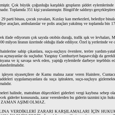
tmiştir. Çok büyük çoğunluğu karşılıklı grupların şiddet eylemlerinde 
adır. Toplamda 351 kişi yaralanmıştır. Bingöl'de saldırıyı gerçekleştiren 5
29 parti binası, çocuk yuvaları, Kızılay kan merkezleri, belediye binal
ediye araçları, ambulanslar ve polis araçları yakılmış ve toplamda bin 17
rek ifade ediyorum çok sayıda otobüs durağı, trafik ışık ve levhaları, 
200 milyon liranın üzerinde olduğu ifade ediliyor. Özel iş yerlerinde ve d
ainlerine sahip çıkanlara, suçu-suçluyu övenlere, teröre yardım-yata
ı açmayanlar da suçludur. Yargıtay Cumhuriyet başsavcılığı da gerekli 
syana ve iç savaşa sevk eden, yaptığı eylemlerle darbeye teşebbüs ede
landırılmalıdır.
şleyen siyasetçilere de Kamu malına zarar veren Hainlere, Cuntacılara
maddeleri uygulamayanlara da suça iştirakten, suçu-suçluyu gizlemekte
malıdır.
meleri halinde, matrahtan düşecekleri giderleri vergi kaybına sebep o
lecek giderler konusunda, zarar verenlerden bu giderin tazmini için hu
RDA ZAMAN AŞIMI OLMAZ.
NA VERDİKLERİ ZARARI KARŞILAMALARI İÇİN HUKUK