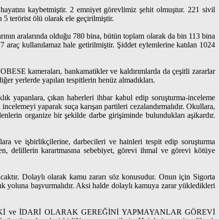
hayatını kaybetmiştir. 2 emniyet görevlimiz şehit olmuştur. 221 sivil
 terörist ölü olarak ele geçirilmiştir.
arının aralarında olduğu 780 bina, bütün toplam olarak da bin 113 bina
7 araç kullanılamaz hale getirilmiştir. Şiddet eylemlerine katılan 1024
MOBESE kameraları, bankamatikler ve kaldırımlarda da çeşitli zararlar
iğer yerlerde yapılan tespitlerin henüz almadıkları.
klık yapanlara, çıkan haberleri ihbar kabul edip soruşturma-inceleme
incelemeyi yaparak suça karışan partileri cezalandırmalıdır. Okullara,
nlerin organize bir şekilde darbe girişiminde bulundukları aşikardır.
 ve işbirlikçilerine, darbecileri ve hainleri tespit edip soruşturma
n, delillerin karartmasına sebebiyet, görevi ihmal ve görevi kötüye
lacaktır. Dolaylı olarak kamu zararı söz konusudur. Onun için Sigorta
kuk yoluna başvurmalıdır. Aksi halde dolaylı kamuya zarar yükledikleri
İ ve İDARİ OLARAK GEREĞİNİ YAPMAYANLAR GÖREVİ