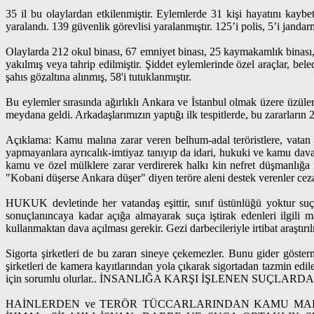
35 il bu olaylardan etkilenmiştir. Eylemlerde 31 kişi hayatını kaybe
yaralandı. 139 güvenlik görevlisi yaralanmıştır. 125’i polis, 5’i jandarm
Olaylarda 212 okul binası, 67 emniyet binası, 25 kaymakamlık binası, 
yakılmış veya tahrip edilmiştir. Şiddet eylemlerinde özel araçlar, bel
şahıs gözaltına alınmış, 58'i tutuklanmıştır.
Bu eylemler sırasında ağırlıklı Ankara ve İstanbul olmak üzere üzüle
meydana geldi. Arkadaşlarımızın yaptığı ilk tespitlerde, bu zararların 
Açıklama: Kamu malına zarar veren belhum-adal teröristlere, vatan h
yapmayanlara ayrıcalık-imtiyaz tanıyıp da idari, hukuki ve kamu davas
kamu ve özel mülklere zarar verdirerek halkı kin nefret düşmanlığa i
"Kobani düşerse Ankara düşer" diyen teröre aleni destek verenler ceza
HUKUK devletinde her vatandaş eşittir, sınıf üstünlüğü yoktur suç i
sonuçlanıncaya kadar açığa almayarak suça iştirak edenleri ilgili 
kullanmaktan dava açılması gerekir. Gezi darbecileriyle irtibat araştırıl
Sigorta şirketleri de bu zararı sineye çekemezler. Bunu gider göster
şirketleri de kamera kayıtlarından yola çıkarak sigortadan tazmin edi
için sorumlu olurlar.. İNSANLIĞA KARŞI İŞLENEN SUÇLA
HAİNLERDEN ve TERÖR TÜCCARLARINDAN KAMU MALI