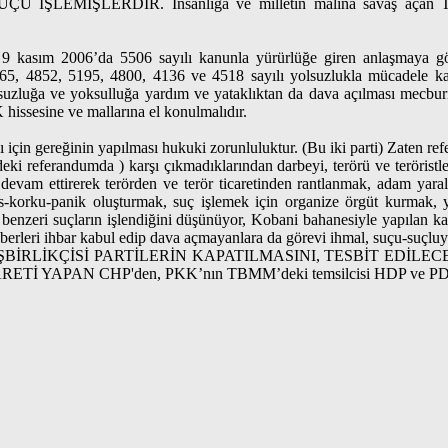
ERDİR. İnsanlığa ve milletin malına savaş açan Terör tüccarl
e 9 kasım 2006’da 5506 sayılı kanunla yürürlüğe giren anlaşmaya 
065, 4852, 5195, 4800, 4136 ve 4518 sayılı yolsuzlukla mücadele kanu
yolsuzluğa ve yoksulluğa yardım ve yataklıktan da dava açılması mecburiy
issesine ve mallarına el konulmalıdır.
 için gereğinin yapılması hukuki zorunluluktur. (Bu iki parti) Zaten re
ki referandumda ) karşı çıkmadıklarından darbeyi, terörü ve teröristler
ve devam ettirerek terörden ve terör ticaretinden rantlanmak, adam 
korku-panik oluşturmak, suç işlemek için organize örgüt kurmak, yö
zeri suçların işlendiğini düşünüyor, Kobani bahanesiyle yapılan katliamla
 haberleri ihbar kabul edip dava açmayanlara da görevi ihmal, suçu
BİRLİKÇİSİ PARTİLERİN KAPATILMASINI, TESBİT EDİLE
AN CHP'den, PKK’nın TBMM’deki temsilcisi HDP ve PDY ile