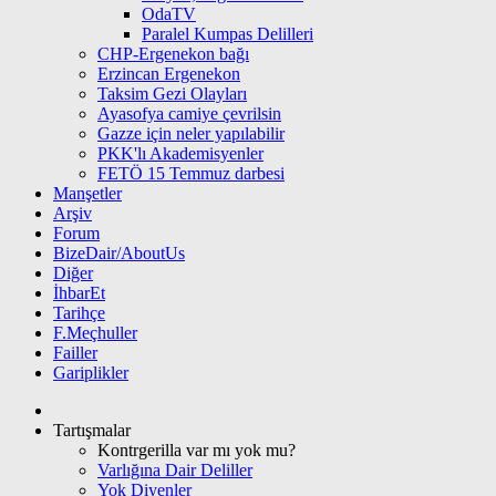
OdaTV
Paralel Kumpas Delilleri
CHP-Ergenekon bağı
Erzincan Ergenekon
Taksim Gezi Olayları
Ayasofya camiye çevrilsin
Gazze için neler yapılabilir
PKK'lı Akademisyenler
FETÖ 15 Temmuz darbesi
Manşetler
Arşiv
Forum
BizeDair/AboutUs
Diğer
İhbarEt
Tarihçe
F.Meçhuller
Failler
Gariplikler
Tartışmalar
Kontrgerilla var mı yok mu?
Varlığına Dair Deliller
Yok Diyenler