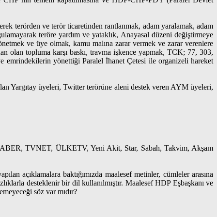
irerek terörden ve terör ticaretinden rantlanmak, adam yaralamak, adam
lamayarak teröre yardım ve yataklık, Anayasal düzeni değiştirmeye
yönetmek ve üye olmak, kamu malına zarar vermek ve zarar verenlere
rdan olan topluma karşı baskı, travma işkence yapmak, TCK; 77, 303,
emrindekilerin yönettiği Paralel İhanet Çetesi ile organizeli hareket
an Yargıtay üyeleri, Twitter terörüne aleni destek veren AYM üyeleri,
TRT, AHABER, TVNET, ÜLKETV, Yeni Akit, Star, Sabah, Takvim, Akşam
ılan açıklamalara baktığımızda maalesef metinler, cümleler arasına
zlıklarla desteklenir bir dil kullanılmıştır. Maalesef HDP Eşbaşkanı ve
eyemeyeceği söz var mıdır?