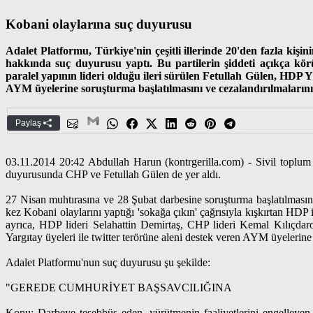
Kobani olaylarına suç duyurusu
Adalet Platformu, Türkiye'nin çeşitli illerinde 20'den fazla kiş
hakkında suç duyurusu yaptı. Bu partilerin şiddeti açıkça kör
paralel yapının lideri olduğu ileri sürülen Fetullah Gülen, HDP Yö
AYM üyelerine soruşturma başlatılmasını ve cezalandırılmalarını d
Paylaş
03.11.2014 20:42 Abdullah Harun (kontrgerilla.com) - Sivil toplu
duyurusunda CHP ve Fetullah Gülen de yer aldı.
27 Nisan muhtırasına ve 28 Şubat darbesine soruşturma başlatılmasına
kez Kobani olaylarını yaptığı 'sokağa çıkın' çağrısıyla kışkırtan HDP
ayrıca, HDP lideri Selahattin Demirtaş, CHP lideri Kemal Kılıçdaroğ
Yargıtay üyeleri ile twitter terörüne aleni destek veren AYM üyelerine 
Adalet Platformu'nun suç duyurusu şu şekilde:
"GEREDE CUMHURİYET BAŞSAVCILIĞINA
Konu: Darbeye teşebbüs eden, yürütmenin faaliyetlerini engelleye