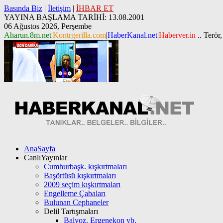
Basında Biz
|
İletişim
|
İHBAR ET
YAYINA BAŞLAMA TARİHİ: 13.08.2001
06 Ağustos 2026, Perşembe
Aharun.8m.net
|
Kontrgerilla.com
|
HaberKanal.net
|
Haberver.in
.. Terör,
AnaSayfa
CanlıYayınlar
Cumhurbaşk. kışkırtmaları
Başörtüsü kışkırtmaları
2009 seçim kışkırtmaları
Engelleme Çabaları
Bulunan Cephaneler
Delil Tartışmaları
Balyoz, Ergenekon vb.