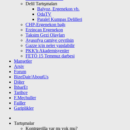
Delil Tartışmaları
Balyoz, Ergenekon vb.
OdaTV
Paralel Kumpas Delilleri
CHP-Ergenekon bağı
Erzincan Ergenekon
Taksim Gezi Olayları
Ayasofya camiye çevrilsin
Gazze için neler yapılabilir
PKK'lı Akademisyenler
FETÖ 15 Temmuz darbesi
Manşetler
Arşiv
Forum
BizeDair/AboutUs
Diğer
İhbarEt
Tarihçe
F.Meçhuller
Failler
Gariplikler
Tartışmalar
Kontrgerilla var mı yok mu?