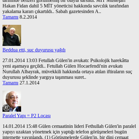
tarihinde benzeri görülmemiş bir olayla sarsıldı. MİT Müsteşarı
Hakan Fidan dahil 5 MİT yöneticisi hakkında savcılık tarafından
yakalama kararı çıkartıldı.. Sabah gazetesinden A..
Tamamı
8.2.2014
Beddua etti, suç duyurusu yağdı
27.01.2014 13:03 Fetullah Gülen'in avukatı: Psikolojik harekâtta
yeni aşamaya geçildi.. Fetullah Gülen Hocaefendi'nin avukatı
Nurullah Albayrak, müvekkili hakkında ortaya atılan iftiraların suç
duyurusu şeklinde yargıya taşınması suret..
Tamamı
27.1.2014
Paralel Yapı = P2 Locası
14.01.2014 15:48 Gülen cemaatinin lideri Fethullah Gülen'in paralel
yapıyı uzaktan yönetmek için yaptığı telefon görüşmeleri bugün
internette yayınlandı. (1) Görüşmelerde Gülen'in, bir dini cemaat