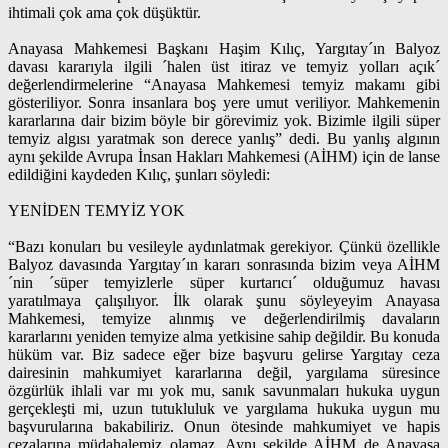
ihtimali çok ama çok düşüktür.
Anayasa Mahkemesi Başkanı Haşim Kılıç, Yargıtay´ın Balyoz
davası kararıyla ilgili ´halen üst itiraz ve temyiz yolları açık´
değerlendirmelerine “Anayasa Mahkemesi temyiz makamı gibi
gösteriliyor. Sonra insanlara boş yere umut veriliyor. Mahkemenin
kararlarına dair bizim böyle bir görevimiz yok. Bizimle ilgili süper
temyiz algısı yaratmak son derece yanlış” dedi. Bu yanlış algının
aynı şekilde Avrupa İnsan Hakları Mahkemesi (AİHM) için de lanse
edildiğini kaydeden Kılıç, şunları söyledi:
YENİDEN TEMYİZ YOK
“Bazı konuları bu vesileyle aydınlatmak gerekiyor. Çünkü özellikle
Balyoz davasında Yargıtay´ın kararı sonrasında bizim veya AİHM
´nin ´süper temyizlerle süper kurtarıcı´ olduğumuz havası
yaratılmaya çalışılıyor. İlk olarak şunu söyleyeyim Anayasa
Mahkemesi, temyize alınmış ve değerlendirilmiş davaların
kararlarını yeniden temyize alma yetkisine sahip değildir. Bu konuda
hüküm var. Biz sadece eğer bize başvuru gelirse Yargıtay ceza
dairesinin mahkumiyet kararlarına değil, yargılama süresince
özgürlük ihlali var mı yok mu, sanık savunmaları hukuka uygun
gerçekleşti mi, uzun tutukluluk ve yargılama hukuka uygun mu
başvurularına bakabiliriz. Onun ötesinde mahkumiyet ve hapis
cezalarına müdahalemiz olamaz. Aynı şekilde AİHM de Anayasa