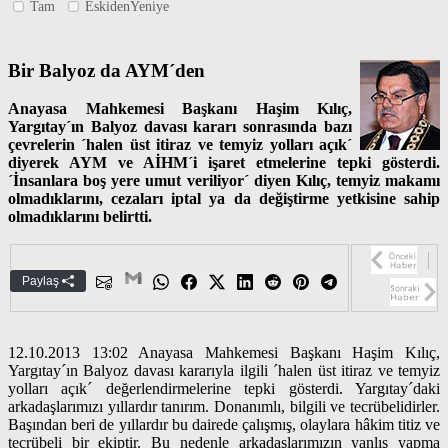
Tam
EskidenYeniye
Bir Balyoz da AYM´den
Anayasa Mahkemesi Başkanı Haşim Kılıç,
Yargıtay´ın Balyoz davası kararı sonrasında bazı
çevrelerin ´halen üst itiraz ve temyiz yolları açık´
diyerek AYM ve AİHM´i işaret etmelerine tepki gösterdi.
´İnsanlara boş yere umut veriliyor´ diyen Kılıç, temyiz makamı
olmadıklarını, cezaları iptal ya da değiştirme yetkisine sahip
olmadıklarını belirtti.
Paylaş
12.10.2013 13:02 Anayasa Mahkemesi Başkanı Haşim Kılıç,
Yargıtay´ın Balyoz davası kararıyla ilgili ´halen üst itiraz ve temyiz
yolları açık´ değerlendirmelerine tepki gösterdi. Yargıtay´daki
arkadaşlarımızı yıllardır tanırım. Donanımlı, bilgili ve tecrübelidirler.
Başından beri de yıllardır bu dairede çalışmış, olaylara hâkim titiz ve
tecrübeli bir ekiptir. Bu nedenle arkadaşlarımızın yanlış yapma