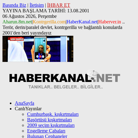
Basında Biz
|
İletişim
|
İHBAR ET
YAYINA BAŞLAMA TARİHİ: 13.08.2001
06 Ağustos 2026, Perşembe
Aharun.8m.net
|
Kontrgerilla.com
|
HaberKanal.net
|
Haberver.in
..
Terör, derin/paralel devlet, kontrgerilla ve bağlantılı konularda
2001'den beri yayındayız
AnaSayfa
CanlıYayınlar
Cumhurbaşk. kışkırtmaları
Başörtüsü kışkırtmaları
2009 seçim kışkırtmaları
Engelleme Çabaları
Bulunan Cephaneler