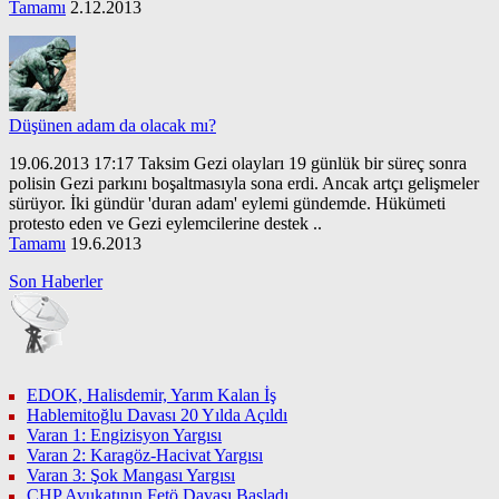
Tamamı
2.12.2013
Düşünen adam da olacak mı?
19.06.2013 17:17 Taksim Gezi olayları 19 günlük bir süreç sonra
polisin Gezi parkını boşaltmasıyla sona erdi. Ancak artçı gelişmeler
sürüyor. İki gündür 'duran adam' eylemi gündemde. Hükümeti
protesto eden ve Gezi eylemcilerine destek ..
Tamamı
19.6.2013
Son Haberler
EDOK, Halisdemir, Yarım Kalan İş
Hablemitoğlu Davası 20 Yılda Açıldı
Varan 1: Engizisyon Yargısı
Varan 2: Karagöz-Hacivat Yargısı
Varan 3: Şok Mangası Yargısı
CHP Avukatının Fetö Davası Başladı