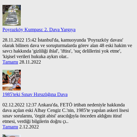
Poyrazköy Kumpası: 2. Dava Yargıya
28.11.2022 15:42 İstanbul'da, kamuoyunda 'Poyrazköy davası'
olarak bilinen dava ve soruşturmalarda görev alan 48 eski hakim ve
savcı hakkında 'gizliliği ihlal', 'iftira', 'suç delillerini yok etme',
'kişisel verileri hukuka aykırı olar..
Tamamı
28.11.2022
1985'teki Sınav Hırsızlığına Dava
02.12.2022 12:37 Ankara'da, FETÖ irtibatı nedeniyle hakkında
dava açılan eski Albay Cengiz C.'nin, 1985'te yapılan askeri lisesi
sınav sorularını, 'örgüt abisi' aracılığıyla önceden aldığını itiraf
etmesi, verdiği bilgilerin doğru çı..
Tamamı
2.12.2022