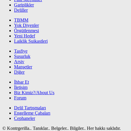
Gariplikler
Deliller
TBMM
Yok Diyenler
Örgütlenmesi
Yeni Hedef
Laiklik Suikastleri
Tasfiye
Susurluk
Arşiv
Manşetler
Diğer
İhbar Et
İletişim
Biz Kimiz?/About Us
Forum
Delil Tartışmaları
Engelleme Çabaları
Cephaneler
© Kontrgerilla.. Tanıklar.. Belgeler.. Bilgiler.. Her hakkı saklıdır.