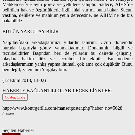
Mahkemesi´yle aynı görev ve yetkilere sahiptir. Sadece, AİHS´de
belirtilen hak ve özgürlüklerle ilgili ihlal var mı buna bakar. Suçun
vasfına, delillere ve mahkumiyetin derecesine, ne AİHM ne de biz
bakabiliriz.
BÜTÜN YARGITAY BİLİR
Yargıtay´daki arkadaşlarımızı yıllardır tanırım. Uzun dönemdir
burada başarıyla görev yapmaktadırlar. Donanımlı, bilgili ve
tecrübelidirler. Başından beri de yıllardır bu dairede çalışmış,
olaylara hâkim titiz ve tecrübeli bir ekiptir. Bu nedenle
arkadaşlarımızın yanlış yapma ihtimali çok ama çok düşüktür. Bunu
ben değil, zaten tüm Yargıtay bilir.
(12 Ekim 2013, 13:02)
HABERLE BAĞLANTILI OLABİLECEK LİNKLER:
Göster/Gizle
http://www.kontrgerilla.com/mansetgoster.php?haber_no=5628
Seçilen Haberler