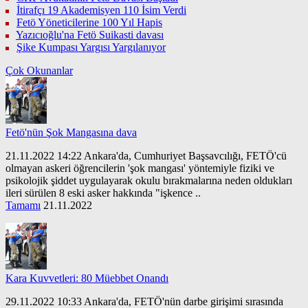
İtirafçı 19 Akademisyen 110 İsim Verdi
Fetö Yöneticilerine 100 Yıl Hapis
Yazıcıoğlu'na Fetö Suikasti davası
Şike Kumpası Yargısı Yargılanıyor
Çok Okunanlar
Fetö'nün Şok Mangasına dava
21.11.2022 14:22 Ankara'da, Cumhuriyet Başsavcılığı, FETÖ'cü
olmayan askeri öğrencilerin 'şok mangası' yöntemiyle fiziki ve
psikolojik şiddet uygulayarak okulu bırakmalarına neden oldukları
ileri sürülen 8 eski asker hakkında "işkence ..
Tamamı
21.11.2022
Kara Kuvvetleri: 80 Müebbet Onandı
29.11.2022 10:33 Ankara'da, FETÖ'nün darbe girişimi sırasında