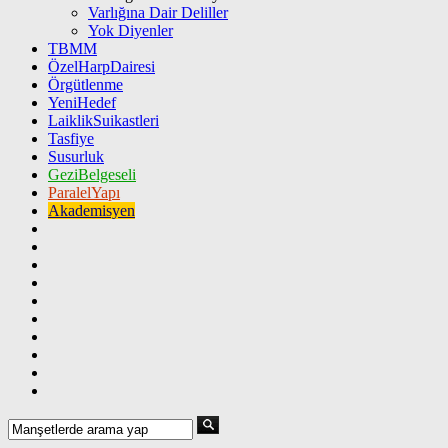
Varlığına Dair Deliller
Yok Diyenler
TBMM
ÖzelHarpDairesi
Örgütlenme
YeniHedef
LaiklikSuikastleri
Tasfiye
Susurluk
GeziBelgeseli
ParalelYapı
Akademisyen