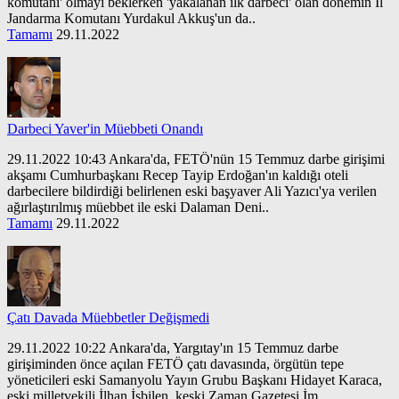
komutanı' olmayı beklerken 'yakalanan ilk darbeci' olan dönemin İl
Jandarma Komutanı Yurdakul Akkuş'un da..
Tamamı
29.11.2022
Darbeci Yaver'in Müebbeti Onandı
29.11.2022 10:43 Ankara'da, FETÖ'nün 15 Temmuz darbe girişimi
akşamı Cumhurbaşkanı Recep Tayip Erdoğan'ın kaldığı oteli
darbecilere bildirdiği belirlenen eski başyaver Ali Yazıcı'ya verilen
ağırlaştırılmış müebbet ile eski Dalaman Deni..
Tamamı
29.11.2022
Çatı Davada Müebbetler Değişmedi
29.11.2022 10:22 Ankara'da, Yargıtay'ın 15 Temmuz darbe
girişiminden önce açılan FETÖ çatı davasında, örgütün tepe
yöneticileri eski Samanyolu Yayın Grubu Başkanı Hidayet Karaca,
eski milletvekili İlhan İşbilen, keski Zaman Gazetesi İm..