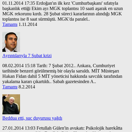
01.11.2014 17:35 Erdoğan'ın ilk kez 'Cumhurbaşkanı' sıfatıyla
başkanlık ettiği Ekim ayı MGK toplantısı 10 saati aşarak en uzun
MGK rekorunu kırdı. 28 Şubat süreci kararlarının alındığı MGK
toplantısı ise 8 saat sürmüştü. MGK'da paralel..
Tamamı
1.11.2014
Ayrıntılarıyla 7 Şubat krizi
08.02.2014 15:18 Tarih: 7 Şubat 2012.. Ankara, Cumhuriyet
tarihinde benzeri görülmemiş bir olayla sarsıldı. MİT Müsteşarı
Hakan Fidan dahil 5 MİT yöneticisi hakkında savcılık tarafından
yakalama kararı çıkartıldı.. Sabah gazetesinden A..
Tamamı
8.2.2014
Beddua etti, suç duyurusu yağdı
27.01.2014 13:03 Fetullah Gülen'in avukatı: Psikolojik harekâtta