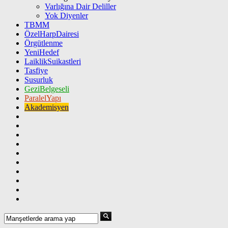
Varlığına Dair Deliller
Yok Diyenler
TBMM
ÖzelHarpDairesi
Örgütlenme
YeniHedef
LaiklikSuikastleri
Tasfiye
Susurluk
GeziBelgeseli
ParalelYapı
Akademisyen