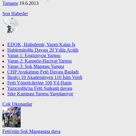
Tamamı
19.6.2013
Son Haberler
EDOK, Halisdemir, Yarım Kalan İş
Hablemitoğlu Davası 20 Yılda Açıldı
Varan 1: Engizisyon Yargısı
Varan 2: Karagöz-Hacivat Yargısı
Varan 3: Şok Mangası Yargısı
CHP Avukatının Fetö Davası Başladı
İtirafçı 19 Akademisyen 110 İsim Verdi
Fetö Yöneticilerine 100 Yıl Hapis
Yazıcıoğlu'na Fetö Suikasti davası
Şike Kumpası Yargısı Yargılanıyor
Çok Okunanlar
Fetö'nün Şok Mangasına dava