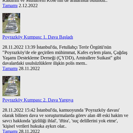
Kaldırım ve Muharrem Köse'nin de aralarında bulundu..
Tamamı
2.12.2022
Poyrazköy Kumpası: 1. Dava Başladı
28.11.2022 13:39 İstanbul'da, Fetullahçı Terör Örgütü'nün
"Poyrazköy'de ele geçirilen mühimmat, Kafes eylem planı, Çağdaş
Yaşamı Destekleme Derneği (ÇYDD), Amirallere Suikast" gibi
davalardaki usulsüzlüklere ilişkin polis mem..
Tamamı
28.11.2022
Poyrazköy Kumpası: 2. Dava Yargıya
28.11.2022 15:42 İstanbul'da, kamuoyunda 'Poyrazköy davası'
olarak bilinen dava ve soruşturmalarda görev alan 48 eski hakim ve
savcı hakkında 'gizliliği ihlal', 'iftira', 'suç delillerini yok etme',
'kişisel verileri hukuka aykırı olar..
Tamamı
28.11.2022