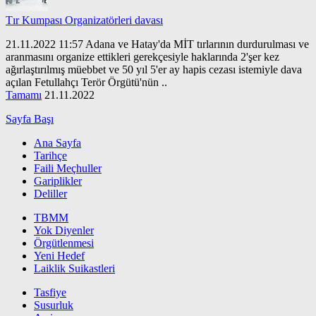
Tır Kumpası Organizatörleri davası
21.11.2022 11:57 Adana ve Hatay'da MİT tırlarının durdurulması ve
aranmasını organize ettikleri gerekçesiyle haklarında 2'şer kez
ağırlaştırılmış müebbet ve 50 yıl 5'er ay hapis cezası istemiyle dava
açılan Fetullahçı Terör Örgütü'nün ..
Tamamı
21.11.2022
Sayfa Başı
Ana Sayfa
Tarihçe
Faili Meçhuller
Gariplikler
Deliller
TBMM
Yok Diyenler
Örgütlenmesi
Yeni Hedef
Laiklik Suikastleri
Tasfiye
Susurluk