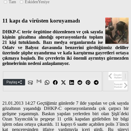
Tam
EskidenYeniye
11 kapı da virüsten koruyamadı
DHKP-C terör örgütüne düzenlenen ve çok sayıda
kişinin gözaltına alındığı operasyonlarda toplam
21 kişi tutuklandı. Bazı medya organlarında ise
Odatv ve Balyoz davasında benzerini gördüğümüz deliller
üzerinde şüphe uyandırma ve kafa karıştırma gayretleri ortaya
çıkmaya başladı. Bu çevrelerin iki önemli ayrıntıyı görmezden
gelmelerinin nedeni anlaşılamıyor.
Paylaş
21.01.2013 14:27 Geçtiğimiz günlerde 7 ilde yapılan ve çok sayıda
gözaltının yaşandığı DHKP-C operasyonlarında çok çarpıcı bir
gelişme yaşanmıştı. Baskın yapılan yerlerden biri olan Şişli´deki
Ozan Yayıncılık´ta peşpeşe 11 çelik kapıdan girilebilen bir bilgi
işlem odası ortaya çıkarıldı. 11 kapıyı 6 saatte açabilen polis 3´üncü
kat penceresinden itfaiye yardımıyla içeri girdi. Bu süreyi