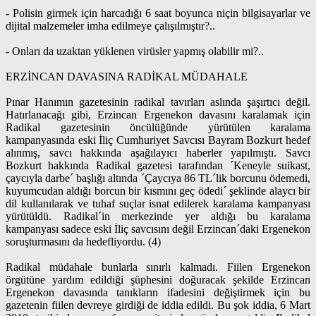
- Polisin girmek için harcadığı 6 saat boyunca niçin bilgisayarlar ve
dijital malzemeler imha edilmeye çalışılmıştır?..
- Onları da uzaktan yüklenen virüsler yapmış olabilir mi?..
ERZİNCAN DAVASINA RADİKAL MÜDAHALE
Pınar Hanımın gazetesinin radikal tavırları aslında şaşırtıcı değil.
Hatırlanacağı gibi, Erzincan Ergenekon davasını karalamak için
Radikal gazetesinin öncülüğünde yürütülen karalama
kampanyasında eski İliç Cumhuriyet Savcısı Bayram Bozkurt hedef
alınmış, savcı hakkında aşağılayıcı haberler yapılmıştı. Savcı
Bozkurt hakkında Radikal gazetesi tarafından ´Keneyle suikast,
çaycıyla darbe´ başlığı altında ´Çaycıya 86 TL´lik borcunu ödemedi,
kuyumcudan aldığı borcun bir kısmını geç ödedi´ şeklinde alaycı bir
dil kullanılarak ve tuhaf suçlar isnat edilerek karalama kampanyası
yürütüldü. Radikal´in merkezinde yer aldığı bu karalama
kampanyası sadece eski İliç savcısını değil Erzincan´daki Ergenekon
soruşturmasını da hedefliyordu. (4)
Radikal müdahale bunlarla sınırlı kalmadı. Fiilen Ergenekon
örgütüne yardım edildiği şüphesini doğuracak şekilde Erzincan
Ergenekon davasında tanıkların ifadesini değiştirmek için bu
gazetenin fiilen devreye girdiği de iddia edildi. Bu şok iddia, 6 Mart