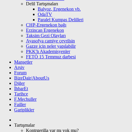
Delil Tartışmaları
Balyoz, Ergenekon vb.
OdaTV
Paralel Kumpas Delilleri
CHP-Ergenekon bağı
Erzincan Ergenekon
Taksim Gezi Olayları
Ayasofya camiye çevrilsin
Gazze için neler yapılabilir
PKK'lı Akademisyenler
FETÖ 15 Temmuz darbesi
Manşetler
Arşiv
Forum
BizeDair/AboutUs
Diğer
İhbarEt
Tarihçe
F.Meçhuller
Failler
Gariplikler
Tartışmalar
Kontrgerilla var mı yok mu?