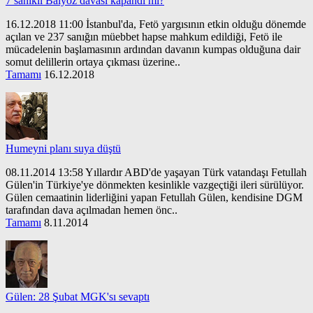
7 sanıklı Balyoz davası kapandı mı?
16.12.2018 11:00 İstanbul'da, Fetö yargısının etkin olduğu dönemde
açılan ve 237 sanığın müebbet hapse mahkum edildiği, Fetö ile
mücadelenin başlamasının ardından davanın kumpas olduğuna dair
somut delillerin ortaya çıkması üzerine..
Tamamı
16.12.2018
Humeyni planı suya düştü
08.11.2014 13:58 Yıllardır ABD'de yaşayan Türk vatandaşı Fetullah
Gülen'in Türkiye'ye dönmekten kesinlikle vazgeçtiği ileri sürülüyor.
Gülen cemaatinin liderliğini yapan Fetullah Gülen, kendisine DGM
tarafından dava açılmadan hemen önc..
Tamamı
8.11.2014
Gülen: 28 Şubat MGK'sı sevaptı