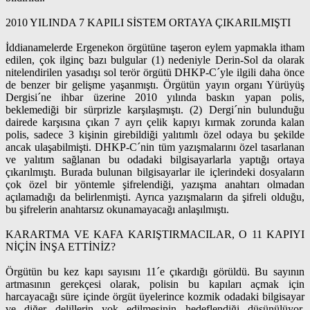
2010 YILINDA 7 KAPILI SİSTEM ORTAYA ÇIKARILMIŞTI
İddianamelerde Ergenekon örgütüne taşeron eylem yapmakla itham
edilen, çok ilginç bazı bulgular (1) nedeniyle Derin-Sol da olarak
nitelendirilen yasadışı sol terör örgütü DHKP-C´yle ilgili daha önce
de benzer bir gelişme yaşanmıştı. Örgütün yayın organı Yürüyüş
Dergisi´ne ihbar üzerine 2010 yılında baskın yapan polis,
beklemediği bir sürprizle karşılaşmıştı. (2) Dergi´nin bulunduğu
dairede karşısına çıkan 7 ayrı çelik kapıyı kırmak zorunda kalan
polis, sadece 3 kişinin girebildiği yalıtımlı özel odaya bu şekilde
ancak ulaşabilmişti. DHKP-C´nin tüm yazışmalarını özel tasarlanan
ve yalıtım sağlanan bu odadaki bilgisayarlarla yaptığı ortaya
çıkarılmıştı. Burada bulunan bilgisayarlar ile içlerindeki dosyaların
çok özel bir yöntemle şifrelendiği, yazışma anahtarı olmadan
açılamadığı da belirlenmişti. Ayrıca yazışmaların da şifreli olduğu,
bu şifrelerin anahtarsız okunamayacağı anlaşılmıştı.
KARARTMA VE KAFA KARIŞTIRMACILAR, O 11 KAPIYI
NİÇİN İNŞA ETTİNİZ?
Örgütün bu kez kapı sayısını 11´e çıkardığı görüldü. Bu sayının
artmasının gerekçesi olarak, polisin bu kapıları açmak için
harcayacağı süre içinde örgüt üyelerince kozmik odadaki bilgisayar
ve diğer delillerin yok edilmesinin hedeflendiği düşünülüyor.