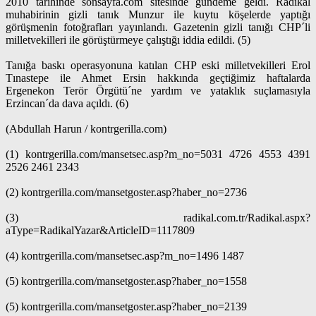
2010 tarihinde sonsayfa.com sitesinde gündeme geldi. Radikal
muhabirinin gizli tanık Munzur ile kuytu köşelerde yaptığı
görüşmenin fotoğrafları yayınlandı. Gazetenin gizli tanığı CHP´li
milletvekilleri ile görüştürmeye çalıştığı iddia edildi. (5)
Tanığa baskı operasyonuna katılan CHP eski milletvekilleri Erol
Tınastepe ile Ahmet Ersin hakkında geçtiğimiz haftalarda
Ergenekon Terör Örgütü´ne yardım ve yataklık suçlamasıyla
Erzincan´da dava açıldı. (6)
(Abdullah Harun / kontrgerilla.com)
(1) kontrgerilla.com/mansetsec.asp?m_no=5031 4726 4553 4391
2526 2461 2343
(2) kontrgerilla.com/mansetgoster.asp?haber_no=2736
(3) radikal.com.tr/Radikal.aspx?
aType=RadikalYazar&ArticleID=1117809
(4) kontrgerilla.com/mansetsec.asp?m_no=1496 1487
(5) kontrgerilla.com/mansetgoster.asp?haber_no=1558
(5) kontrgerilla.com/mansetgoster.asp?haber_no=2139