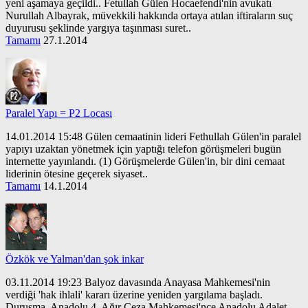
yeni aşamaya geçildi.. Fetullah Gülen Hocaefendi'nin avukatı
Nurullah Albayrak, müvekkili hakkında ortaya atılan iftiraların suç
duyurusu şeklinde yargıya taşınması suret..
Tamamı
27.1.2014
Paralel Yapı = P2 Locası
14.01.2014 15:48 Gülen cemaatinin lideri Fethullah Gülen'in paralel
yapıyı uzaktan yönetmek için yaptığı telefon görüşmeleri bugün
internette yayınlandı. (1) Görüşmelerde Gülen'in, bir dini cemaat
liderinin ötesine geçerek siyaset..
Tamamı
14.1.2014
Özkök ve Yalman'dan şok inkar
03.11.2014 19:23 Balyoz davasında Anayasa Mahkemesi'nin
verdiği 'hak ihlali' kararı üzerine yeniden yargılama başladı.
Duruşma, Anadolu 4. Ağır Ceza Mahkemesi'nce Anadolu Adalet