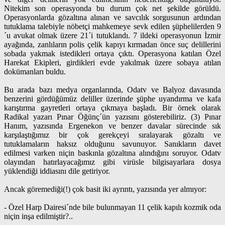
Nitekim son operasyonda bu durum çok net şekilde görüldü.
Operasyonlarda gözaltına alınan ve savcılık sorgusunun ardından
tutuklama talebiyle nöbetçi mahkemeye sevk edilen şüphelilerden 9
´u avukat olmak üzere 21´i tutuklandı. 7 ildeki operasyonun İzmir
ayağında, zanlıların polis çelik kapıyı kırmadan önce suç delillerini
sobada yakmak istedikleri ortaya çıktı. Operasyona katılan Özel
Harekat Ekipleri, girdikleri evde yakılmak üzere sobaya atılan
dokümanları buldu.
Bu arada bazı medya organlarında, Odatv ve Balyoz davasında
benzerini gördüğümüz deliller üzerinde şüphe uyandırma ve kafa
karıştırma gayretleri ortaya çıkmaya başladı. Bir örnek olarak
Radikal yazarı Pınar Öğünç´ün yazısını gösterebiliriz. (3) Pınar
Hanım, yazısında Ergenekon ve benzer davalar sürecinde sık
karşılaştığımız bir çok gerekçeyi sıralayarak gözaltı ve
tutuklamaların haksız olduğunu savunuyor. Sanıkların davet
edilmesi varken niçin baskınla gözaltına alındığını soruyor. Odatv
olayından hatırlayacağımız gibi virüsle bilgisayarlara dosya
yüklendiği iddiasını dile getiriyor.
Ancak göremediği(!) çok basit iki ayrıntı, yazısında yer almıyor:
- Özel Harp Dairesi´nde bile bulunmayan 11 çelik kapılı kozmik oda
niçin inşa edilmiştir?..