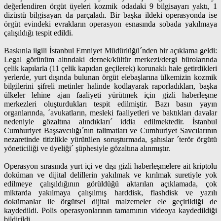
değerlendiren örgüt üyeleri kozmik odadaki 9 bilgisayarı yaktı, 1
dizüstü bilgisayarı da parçaladı. Bir başka ildeki operasyonda ise
örgüt evindeki evrakların operasyon esnasında sobada yakılmaya
çalışıldığı tespit edildi.
Baskınla ilgili İstanbul Emniyet Müdürlüğü´nden bir açıklama geldi:
Legal görünüm altındaki dernek/kültür merkezi/dergi bürolarında
çelik kapılarla (11 çelik kapıdan geçilerek) korunaklı hale getirdikleri
yerlerde, yurt dışında bulunan örgüt elebaşlarına ülkemizin kozmik
bilgilerini şifreli metinler halinde kodlayarak raporladıkları, başka
ülkeler lehine ajan faaliyeti yürütmek için gizli haberleşme
merkezleri oluşturdukları tespit edilmiştir. Bazı basın yayın
organlarında, ´avukatların, mesleki faaliyetleri ve baktıkları davalar
nedeniyle gözaltına alındıkları´ iddia edilmektedir. İstanbul
Cumhuriyet Başsavcılığı´nın talimatları ve Cumhuriyet Savcılarının
nezaretinde titizlikle yürütülen soruşturmada, şahıslar ´terör örgütü
yöneticiliği ve üyeliği´ şüphesiyle gözaltına alınmıştır.
Operasyon sırasında yurt içi ve dışı gizli haberleşmelere ait kriptolu
doküman ve dijital delillerin yakılmak ve kırılmak suretiyle yok
edilmeye çalışıldığının görüldüğü aktarılan açıklamada, çok
miktarda yakılmaya çalışılmış harddisk, flashdisk ve yazılı
dokümanlar ile örgütsel dijital malzemeler ele geçirildiği de
kaydedildi. Polis operasyonlarının tamamının videoya kaydedildiği
bildirildi.