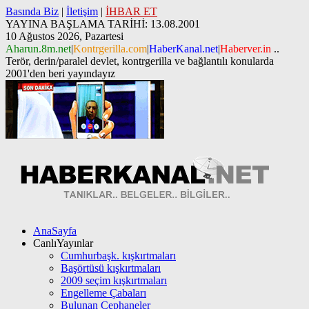
Basında Biz
|
İletişim
|
İHBAR ET
YAYINA BAŞLAMA TARİHİ: 13.08.2001
10 Ağustos 2026, Pazartesi
Aharun.8m.net
|
Kontrgerilla.com
|
HaberKanal.net
|
Haberver.in
..
Terör, derin/paralel devlet, kontrgerilla ve bağlantılı konularda
2001'den beri yayındayız
AnaSayfa
CanlıYayınlar
Cumhurbaşk. kışkırtmaları
Başörtüsü kışkırtmaları
2009 seçim kışkırtmaları
Engelleme Çabaları
Bulunan Cephaneler