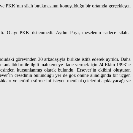
f ve PKK´nın silah bırakmasının konuşulduğu bir ortamda gerçekleşen
dü. Olayı PKK üstlenmedi. Aydın Paşa, meselenin sadece silahla
daki görevinden 30 arkadaşıyla birlikte istifa ederek ayrıldı. Daha
ne anlattıkları ile ilgili mahkemeye ifade vermek için 24 Ekim 1993´te
sinden kurşunlanmış olarak bulundu. Ersever´in ekibini oluşturan
ver´in cesedinin bulunduğu yer de göz önüne alındığında bir üçgen
kları ve terörün sürmesini isteyen menfaat çetelerini açıklayacağı ve