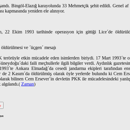
aşandı. Bingöl-Elazığ karayolunda 33 Mehmetçik şehit edildi. Genel a
ası kapmasında yeniden ele alınıyor.
 22 Ekim 1993 tarihinde operasyon için gittiği Lice´de öldürül
öldürülmesi ve ´üçgen´ mesajı
rörüyle etkin mücadele eden isimlerden biriydi. 17 Mart 1993´te ordu
neydoğu´daki faili meçhullerle ilgili bilgiler verdi. Aydınlık gazetesi
993´te Ankara Elmadağ´da cesedi jandarma ekipleri tarafından ense
de 2 Kasım´da öldürülmüş olarak öyle yerlerde bulundu ki Cem Erse
olarak bilinen Cem Ersever´in devletin PKK ile mücadelesindeki yanlışlı
 algılandı.(
Zaman
)
e