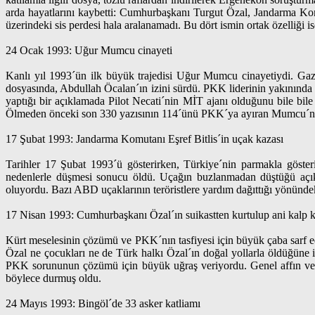
arda hayatlarını kaybetti: Cumhurbaşkanı Turgut Özal, Jandarma 
üzerindeki sis perdesi hala aralanamadı. Bu dört ismin ortak özelliğ
24 Ocak 1993: Uğur Mumcu cinayeti
Kanlı yıl 1993´ün ilk büyük trajedisi Uğur Mumcu cinayetiydi. Ga
dosyasında, Abdullah Öcalan´ın izini sürdü. PKK liderinin yakınında g
yaptığı bir açıklamada Pilot Necati´nin MİT ajanı olduğunu bile bil
Ölmeden önceki son 330 yazısının 114´ünü PKK´ya ayıran Mumcu´nun 
17 Şubat 1993: Jandarma Komutanı Eşref Bitlis´in uçak kazası
Tarihler 17 Şubat 1993´ü gösterirken, Türkiye´nin parmakla göste
nedenlerle düşmesi sonucu öldü. Uçağın buzlanmadan düştüğü açık
oluyordu. Bazı ABD uçaklarının teröristlere yardım dağıttığı yönündeki
17 Nisan 1993: Cumhurbaşkanı Özal´ın suikastten kurtulup ani kalp k
Kürt meselesinin çözümü ve PKK´nın tasfiyesi için büyük çaba sarf 
Özal ne çocukları ne de Türk halkı Özal´ın doğal yollarla öldüğüne
PKK sorununun çözümü için büyük uğraş veriyordu. Genel affın ve s
böylece durmuş oldu.
24 Mayıs 1993: Bingöl´de 33 asker katliamı