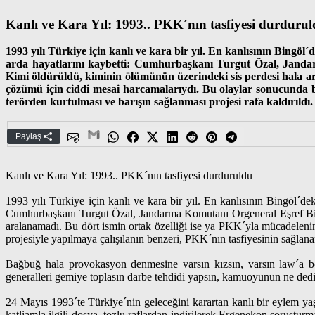
Kanlı ve Kara Yıl: 1993.. PKK´nın tasfiyesi durduru
1993 yılı Türkiye için kanlı ve kara bir yıl. En kanlısının Bingöl
arda hayatlarını kaybetti: Cumhurbaşkanı Turgut Özal, Jand
Kimi öldürüldü, kiminin ölümünün üzerindeki sis perdesi hala a
çözümü için ciddi mesai harcamalarıydı. Bu olaylar sonucunda 
terörden kurtulması ve barışın sağlanması projesi rafa kaldırıldı.
Paylaş
Kanlı ve Kara Yıl: 1993.. PKK´nın tasfiyesi durduruldu
1993 yılı Türkiye için kanlı ve kara bir yıl. En kanlısının Bingöl´de
Cumhurbaşkanı Turgut Özal, Jandarma Komutanı Orgeneral Eşref Bi
aralanamadı. Bu dört ismin ortak özelliği ise ya PKK´yla mücadeleni
projesiyle yapılmaya çalışılanın benzeri, PKK´nın tasfiyesinin sağlan
Bağbuğ hala provokasyon denmesine varsın kızsın, varsın law´a bo
generalleri gemiye toplasın darbe tehdidi yapsın, kamuoyunun ne ded
24 Mayıs 1993´te Türkiye´nin geleceğini karartan kanlı bir eylem y
katliamla ilgili dosya, tozlu raflardan indirilerek Ergenekon soruştur