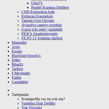
OdaTV
Paralel Kumpas Delilleri
CHP-Ergenekon bağı
Erzincan Ergenekon
Taksim Gezi Olayları
Ayasofya camiye çevrilsin
Gazze için neler yapılabilir
PKK'lı Akademisyenler
FETÖ 15 Temmuz darbesi
Manşetler
Arşiv
Forum
BizeDair/AboutUs
Diğer
İhbarEt
Tarihçe
F.Meçhuller
Failler
Gariplikler
Tartışmalar
Kontrgerilla var mı yok mu?
Varlığına Dair Deliller
Yok Diyenler