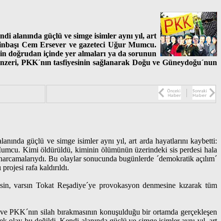
ndi alanında güçlü ve simge isimler aynı yıl, art
inbaşı Cem Ersever ve gazeteci Uğur Mumcu.
nin doğrudan içinde yer almaları ya da sorunun
benzeri, PKK´nın tasfiyesinin sağlanarak Doğu ve Güneydoğu´nun
anında güçlü ve simge isimler aynı yıl, art arda hayatlarını kaybetti:
cu. Kimi öldürüldü, kiminin ölümünün üzerindeki sis perdesi hala
 harcamalarıydı. Bu olaylar sonucunda bugünlerde ´demokratik açılım´
rojesi rafa kaldırıldı.
lesin, varsın Tokat Reşadiye´ye provokasyon denmesine kızarak tüm
f ve PKK´nın silah bırakmasının konuşulduğu bir ortamda gerçekleşen
ek olay bu değildi. Kendi alanında güçlü ve simge isimler aynı yıl, art