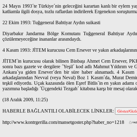
24 Mayıs 1993´te Türkiye´nin geleceğini karartan kanlı bir eylem y
katliamla ilgili dosya, tozlu raflardan indirilerek Ergenekon soruşturm
22 Ekim 1993: Tuğgeneral Bahtiyar Aydın suikasti
Diyarbakır Jandarma Bölge Komutanı Tuğgeneral Bahtiyar Aydın,
çözülemeyeceğine inananlar arasındaydı.
4 Kasım 1993: JİTEM kurucusu Cem Ersever ve yakın arkadaşlarının 
JİTEM´in kurucusu olarak bilinen Binbaşı Ahmet Cem Ersever, PKK te
sonra bazı gazete ve dergilere ´Yeşil´ kod adlı Mahmut Yıldırım ve Gü
Ankara´ya giden Ersever´den bir süre haber alınamadı. 4 Kasım 1
arkadaşlarından Nevval (veya Neval) Boz 1 Kasım´da, Murat Demir 
teşkil ediyordu. Uçak kazasında ölen Eşref Bitlis´in en yakın adamı 
yazımına başladığı ´Üçgendeki Tezgah´ kitabına karşı bir mesaj olarak
(18 Aralık 2009, 11:25)
HABERLE BAĞLANTILI OLABİLECEK LİNKLER:
Göster/Gizl
http://www.kontrgerilla.com/mansetgoster.php?haber_no=1218