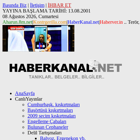
Basında Biz
|
İletişim
|
İHBAR ET
YAYINA BAŞLAMA TARİHİ: 13.08.2001
08 Ağustos 2026, Cumartesi
Aharun.8m.net
|
Kontrgerilla.com
|
HaberKanal.net
|
Haberver.in
.. Terör,
AnaSayfa
CanlıYayınlar
Cumhurbaşk. kışkırtmaları
Başörtüsü kışkırtmaları
2009 seçim kışkırtmaları
Engelleme Çabaları
Bulunan Cephaneler
Delil Tartışmaları
Balyoz, Ergenekon vb.