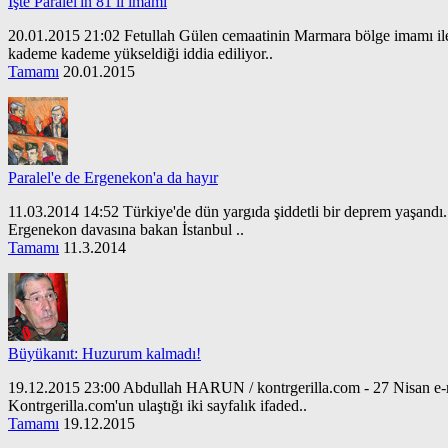
İşte Paralel'in 81 il imamı
20.01.2015 21:02 Fetullah Gülen cemaatinin Marmara bölge imamı ile bi
kademe kademe yükseldiği iddia ediliyor..
Tamamı
20.01.2015
Paralel'e de Ergenekon'a da hayır
11.03.2014 14:52 Türkiye'de dün yargıda şiddetli bir deprem yaşand
Ergenekon davasına bakan İstanbul ..
Tamamı
11.3.2014
Büyükanıt: Huzurum kalmadı!
19.12.2015 23:00 Abdullah HARUN / kontrgerilla.com - 27 Nisan e-mu
Kontrgerilla.com'un ulaştığı iki sayfalık ifaded..
Tamamı
19.12.2015