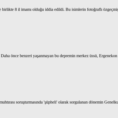
rlikte 8 il imamı olduğu iddia edildi. Bu isimlerin fotoğraflı özgeçmiş
ı. Daha önce benzeri yaşanmayan bu depremin merkez üssü, Ergenekon d
htırası soruşturmasında 'şüpheli' olarak sorgulanan dönemin Genelkurm