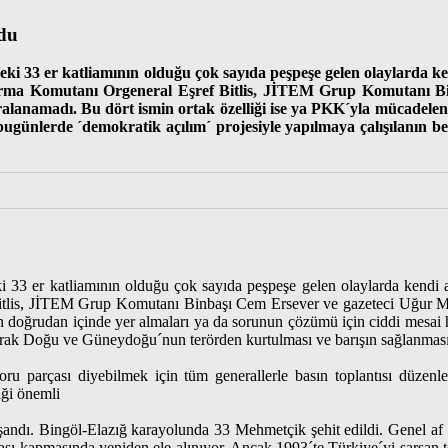
ldu
´deki 33 er katliamının olduğu çok sayıda peşpeşe gelen olaylarda ke
arma Komutanı Orgeneral Eşref Bitlis, JİTEM Grup Komutanı B
ralanamadı. Bu dört ismin ortak özelliği ise ya PKK´yla mücadele
bugünlerde ´demokratik açılım´ projesiyle yapılmaya çalışılanın 
ki 33 er katliamının olduğu çok sayıda peşpeşe gelen olaylarda kendi al
tlis, JİTEM Grup Komutanı Binbaşı Cem Ersever ve gazeteci Uğur Mum
n doğrudan içinde yer almaları ya da sorunun çözümü için ciddi mesai
arak Doğu ve Güneydoğu´nun terörden kurtulması ve barışın sağlanması p
ru parçası diyebilmek için tüm generallerle basın toplantısı düzen
iği önemli
aşandı. Bingöl-Elazığ karayolunda 33 Mehmetçik şehit edildi. Genel a
ması kapmasında yeniden ele alınıyor. Ancak 1993´te Türkiye´yi sarsan t