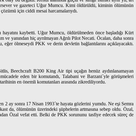
Ersever ve gazeteci Uğur Mumcu. Kimi öldürüldü, kiminin ölümünün
n çözümü için ciddi mesai harcamalarıydı.
u hayatını kaybetti. Uğur Mumcu, öldürülmeden önce başladığı Kürt
rım ve yanından hiç ayrılmayan Ağrılı Pilot Necati. Öcalan, daha sonra
, eğer ölmeseydi PKK ve derin devletin bağlantılarını açıklayacaktı.
Bitlis, Beechcraft B200 King Air tipi uçağın henüz aydınlanamayan
mücadele eden bir komutandı, Talabani ve Barzani´yle görüşmeleri
tarihinin en önemli komutanları arasında zikrediliyordu.
en 2 ay sonra 17 Nisan 1993´te hayata gözlerini yumdu. Ne eşi Semra
kast da, ölümünün üzerindeki şüphelerin artmasına sebep oldu. Özal,
dan Özal vefat etti. Belki de PKK sorununu tasfiye edecek süreç de