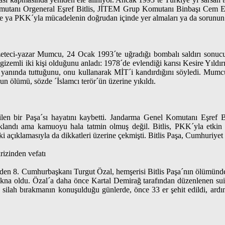
Komutanı Orgeneral Eşref Bitlis, JİTEM Grup Komutanı Binbaşı Cem 
i ise ya PKK´yla mücadelenin doğrudan içinde yer almaları ya da sorunu
zeteci-yazar Mumcu, 24 Ocak 1993´te uğradığı bombalı saldırı sonuc
izemli iki kişi olduğunu anladı: 1978´de evlendiği karısı Kesire Yıldı
e yanında tuttuğunu, onu kullanarak MİT´i kandırdığını söyledi. Mumcu
ölümü, sözde ´İslamcı terör´ün üzerine yıkıldı.
rilen bir Paşa´sı hayatını kaybetti. Jandarma Genel Komutanı Eşref 
landı ama kamuoyu hala tatmin olmuş değil. Bitlis, PKK´yla etkin 
 açıklamasıyla da dikkatleri üzerine çekmişti. Bitlis Paşa, Cumhuriyet 
rizinden vefatı
eden 8. Cumhurbaşkanı Turgut Özal, hemşerisi Bitlis Paşa´nın ölümünd
 ikna oldu. Özal´a daha önce Kartal Demirağ tarafından düzenlenen sui
ilah bırakmanın konuşulduğu günlerde, önce 33 er şehit edildi, ardın