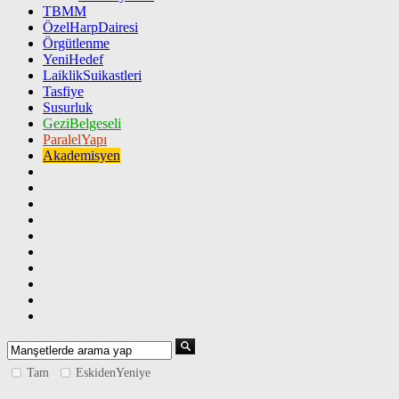
TBMM
ÖzelHarpDairesi
Örgütlenme
YeniHedef
LaiklikSuikastleri
Tasfiye
Susurluk
GeziBelgeseli
ParalelYapı
Akademisyen
Tam
EskidenYeniye